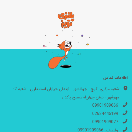
اطلاعات تماس
شعبه مرکزی: کرج - جهانشهر - ابتدای خیابان استانداری - شعبه 2:
مهرشهر - نبش چهارراه مسیح پاکدل
09901909066
02634446199
09901909077
واتساپ: 09901909066