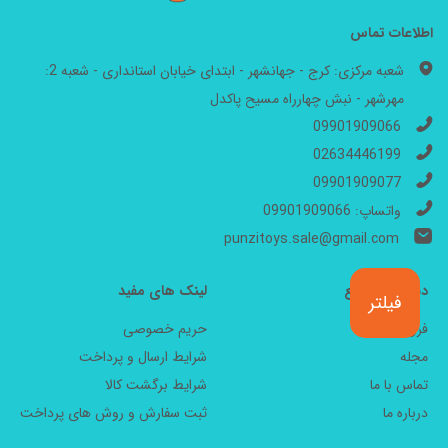
اطلاعات تماس
شعبه مرکزی: کرج - جهانشهر - ابتدای خیابان استانداری - شعبه 2:
مهرشهر - نبش چهارراه مسیح پاکدل
09901909066
02634446199
09901909077
واتساپ: 09901909066
punzitoys.sale@gmail.com
دسترسی سریع
لینک های مفید
فیلتر
فروشگاه
حریم خصوصی
مجله
شرایط ارسال و پرداخت
تماس با ما
شرایط برگشت کالا
درباره ما
ثبت سفارش و روش های پرداخت