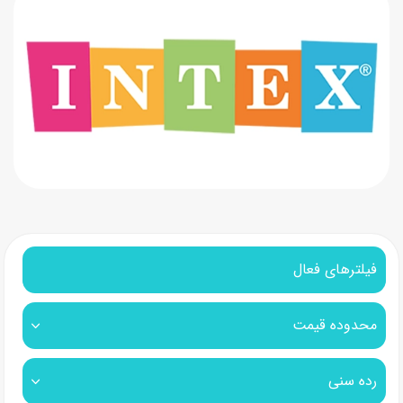
فیلترهای فعال
محدوده قیمت
رده سنی