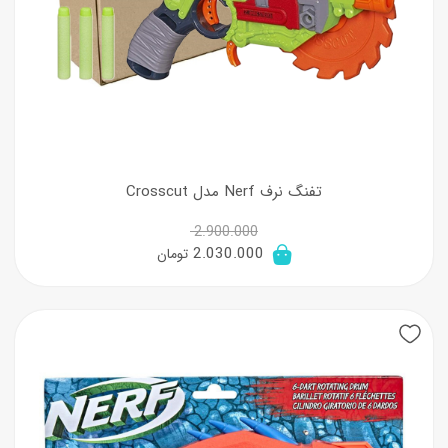
تفنگ نرف Nerf مدل Crosscut
2.900.000
قیمت
قیمت
2.030.000
تومان
اصلی:
فعلی:
2.900.000 تومان
2.030.000 تومان.
بود.