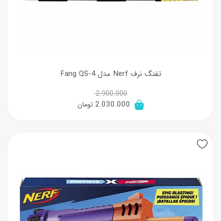
تفنگ نرف Nerf مدل Fang QS-4
2.900.000
قیمت
قیمت
2.030.000
تومان
اصلی:
فعلی:
2.900.000 تومان
2.030.000 تومان.
بود.