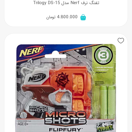
تفنگ نرف Nerf مدل Trilogy DS-15
4.800.000
تومان