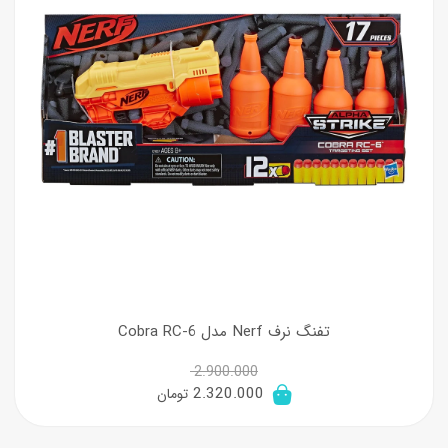
تفنگ نرف Nerf مدل Cobra RC-6
2.900.000
قیمت
قیمت
2.320.000
تومان
اصلی:
فعلی: