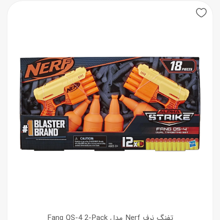
2.900.000 تومان
2.320.000 تومان.
بود.
تفنگ نرف Nerf مدل Fang QS-4 2-Pack