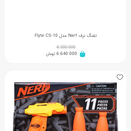
تفنگ نرف Nerf مدل Flyte CS-10
8.300.000
قیمت
قیمت
6.640.000
تومان
اصلی:
فعلی:
8.300.000 تومان
6.640.000 تومان.
بود.