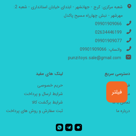
شعبه مرکزی: کرج - جهانشهر - ابتدای خیابان استانداری - شعبه 2:
مهرشهر - نبش چهارراه مسیح پاکدل
09901909066
02634446199
09901909077
واتساپ: 09901909066
punzitoys.sale@gmail.com
دسترسی سریع
لینک های مفید
فروشگاه
حریم خصوصی
فیلتر
مجله
شرایط ارسال و پرداخت
تماس با ما
شرایط برگشت کالا
درباره ما
ثبت سفارش و روش های پرداخت