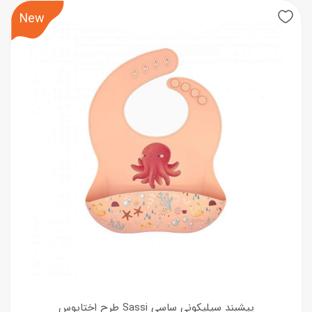
New
پیشبند سیلیکونی ساسی Sassi طرح اختاپوس