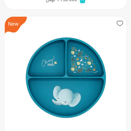
1.750.000
تومان
New