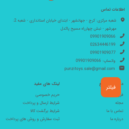
اطلاعات تماس
شعبه مرکزی: کرج - جهانشهر - ابتدای خیابان استانداری - شعبه 2:
مهرشهر - نبش چهارراه مسیح پاکدل
09901909066
02634446199
09901909077
واتساپ: 09901909066
punzitoys.sale@gmail.com
دسترسی سریع
لینک های مفید
فیلتر
فروشگاه
حریم خصوصی
مجله
شرایط ارسال و پرداخت
تماس با ما
شرایط برگشت کالا
درباره ما
ثبت سفارش و روش های پرداخت