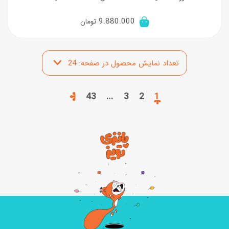
9.880.000
تومان
43
…
3
2
1