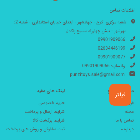
اطلاعات تماس
شعبه مرکزی: کرج - جهانشهر - ابتدای خیابان استانداری - شعبه 2:
مهرشهر - نبش چهارراه مسیح پاکدل
09901909066
02634446199
09901909077
واتساپ: 09901909066
punzitoys.sale@gmail.com
دسترسی سریع
لینک های مفید
فیلتر
فروشگاه
حریم خصوصی
مجله
شرایط ارسال و پرداخت
تماس با ما
شرایط برگشت کالا
درباره ما
ثبت سفارش و روش های پرداخت