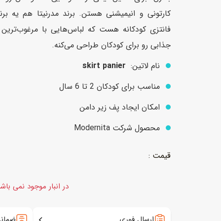
کارتونی و انیمیشنی هستن. برند مدرنیتا هم یه برند 
فانتزی کودکانه هست که لباس‌هایی با مرغوب‌ترین
عروسک
اکشن فیگور و شخصیت
جذابی رو برای کودکان طراحی می‌کنه.
خانه و لوازم عروسک
حیوانات مینیاتوری
نام لاتین:
skirt panier
عروسک پولیشی
لباس و ماسک
مناسب برای کودکان 2 تا 6 سال
عروسک مینیاتوری
امکان ایجاد پف زیر دامن
لوازم گریم و آرایش کودک
محصول شرکت Modernita
در انبار موجود نمی باش
ارسال فوری
ضمانت