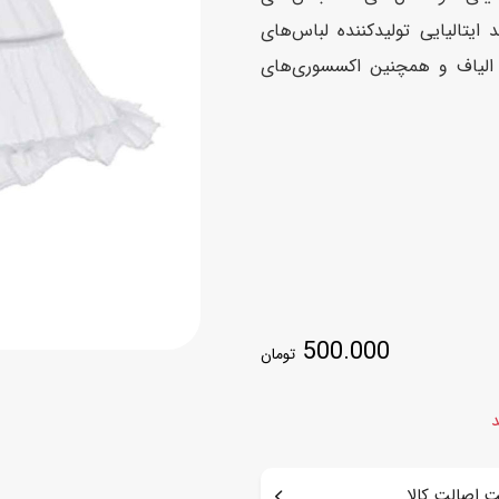
اسب
ایتالیایی تولیدکننده لباس‌های
 الیاف و همچنین اکسسوری‌های
سور
پازل
کیف و کوله پشتی
ست
برد گیم
چمدان کودک
لوا
لوازم هنر و نقاشی
قمقمه و ظرف غذا
علم و سرگرمی
جامدادی
کتاب
کیف پول
500.000
تومان
د
 اصالت کالا