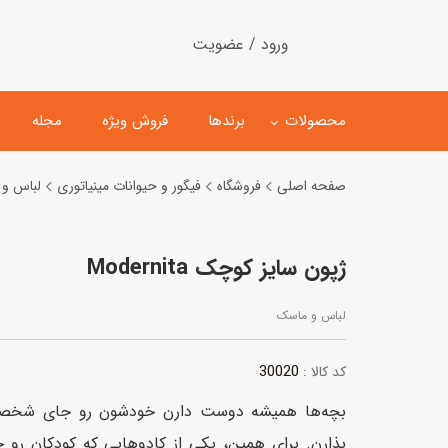
ورود / عضویت
محصولات
برندها
فروش ویژه
مجله
صفحه اصلی
فروشگاه
فیگور و حیوانات مینیاتوری
لباس و
لگو
ماشین کنترلی
ژپون سایز کوچک Modernita
اسباب‌بازی‌ ساختنی
ماشین مدل و کلکسیونی
کیت و کاردستی
پیست و ست ماشین بازی
لباس و ماسک
اسباب‌بازی‌ مگنتی
ماشین اسباب بازی
30020
کد کالا :
ربات و اسباب‌بازیهای عملکر
بچه‌ها همیشه دوست دارن خودشون رو جای شخصیت‌
هلیکوپتر و هواپیما
بذارن. برای همین، یکی از کادوهایی که کودکان رو 