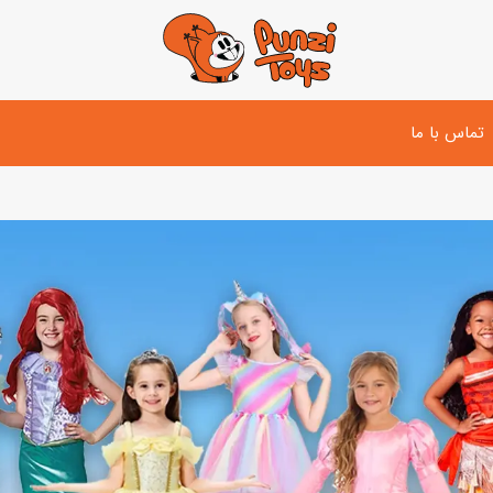
تماس با ما
تفنگ و لوازم مبارزه
دوچرخه
اسب
تفنگ آبپاش
اسکوتر
پو
ست بازی جنگی
لوپ‌کار و سه چرخه
سی
توپ و وسایل بازی
دی
بازی های آبی
اسباب بازی بادی