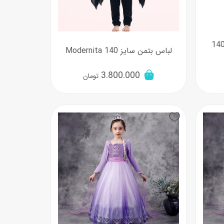
اس پری دریایی اریل سایز 140
لباس بتمن سایز 140 Modernita
3.800.000
تومان