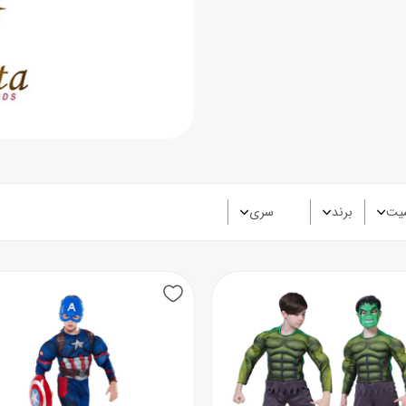
یت
برند
سری