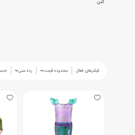
کنن.
فیلترهای فعال
محدوده قیمت
رده سنی
جنس