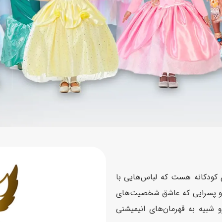
اسب
سور
پازل
کیف و کوله پشتی
ست
برد گیم
چمدان کودک
لوا
لوازم هنر و نقاشی
قمقمه و ظرف غذا
علم و سرگرمی
جامدادی
کتاب
کیف پول
زی کودکانه هست که لباس‌هایی با
را و پسرایی که عاشق شخصیت‌های
 شبیه به قهرمان‌های انیمیشنی