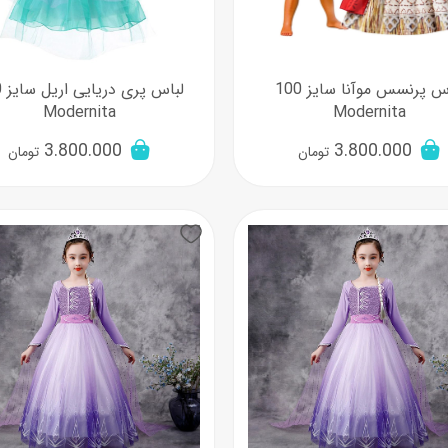
لباس پرنسس موآنا سایز 100
لب
Modernita
Modernita
3.800.000
3.800.000
تومان
تومان