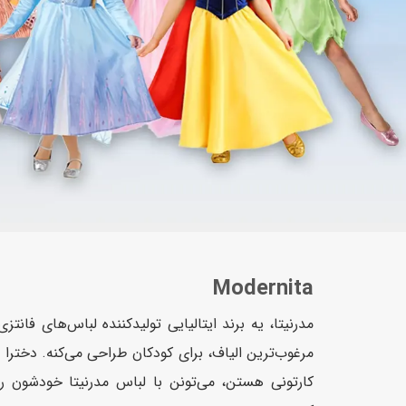
عروسک
اکشن فیگور و شخصیت
خانه و لوازم عروسک
حیوانات مینیاتوری
عروسک پولیشی
لباس و ماسک
عروسک مینیاتوری
لوازم گریم و آرایش کودک
Modernita
مدرنیتا، یه برند ایتالیایی تولیدکننده لباس‌های فانت
مرغوب‌ترین الیاف، برای کودکان طراحی می‌کنه. دخت
کارتونی هستن، می‌تونن با لباس مدرنیتا خودشون رو