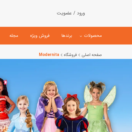
ورود / عضویت
محصولات
برندها
فروش ویژه
مجله
صفحه اصلی
فروشگاه
Modernita
لگو
ماشین کنترلی
اسباب‌بازی‌ ساختنی
ماشین مدل و کلکسیونی
کیت و کاردستی
پیست و ست ماشین بازی
اسباب‌بازی‌ مگنتی
ماشین اسباب بازی
ربات و اسباب‌بازیهای عملکر
هلیکوپتر و هواپیما