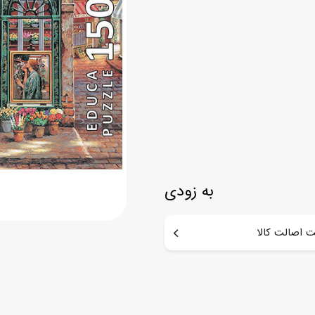
اسب
سور
پازل
کیف و کوله پشتی
ست
برد گیم
چمدان کودک
لوا
لوازم هنر و نقاشی
قمقمه و ظرف غذا
علم و سرگرمی
جامدادی
کتاب
کیف پول
به زودی
 اصالت کالا