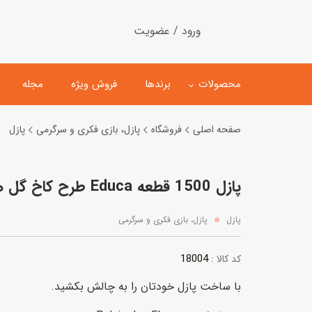
ورود / عضویت
محصولات
برندها
فروش ویژه
مجله
صفحه اصلی
فروشگاه
پازل، بازی فکری و سرگرمی
پازل
لگو
ماشین کنترلی
پازل 1500 قطعه Educa طرح کاخ گل ها
اسباب‌بازی‌ ساختنی
ماشین مدل و کلکسیونی
کیت و کاردستی
پیست و ست ماشین بازی
پازل
پازل، بازی فکری و سرگرمی
اسباب‌بازی‌ مگنتی
ماشین اسباب بازی
18004
کد کالا :
ربات و اسباب‌بازیهای عملکر
با ساخت پازل خودتان را به چالش بکشید.
هلیکوپتر و هواپیما