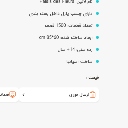
نام لاتین: Palais des Fleurs
دارای چسب پازل داخل بسته بندی
عروسک
اکشن فیگور و شخصیت
تعداد قطعات: 1500 قطعه
خانه و لوازم عروسک
حیوانات مینیاتوری
ابعاد ساخته شده: 60*cm 85
عروسک پولیشی
لباس و ماسک
رده سنی: 14+ سال
عروسک مینیاتوری
ساخت اسپانیا
لوازم گریم و آرایش کودک
ارسال فوری
ضمانت