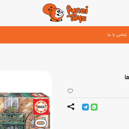
تماس با ما
تفنگ و لوازم مبارزه
دوچرخه
اسب
تفنگ آبپاش
اسکوتر
پو
ست بازی جنگی
لوپ‌کار و سه چرخه
سی
توپ و وسایل بازی
دی
بازی های آبی
اسباب بازی بادی