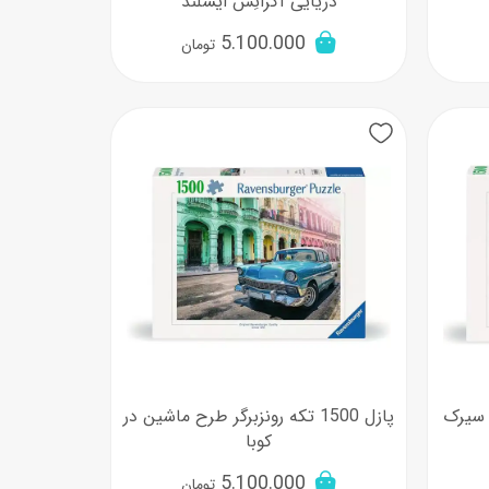
دریایی آکرانِس ایسلند
5.100.000
تومان
 به سیرک
پازل 1500 تکه رونزبرگر طرح ماشین در
کوبا
5.100.000
تومان