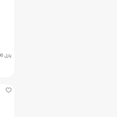
پازل 1500 تکه رونزبرگر طرح تاج محل