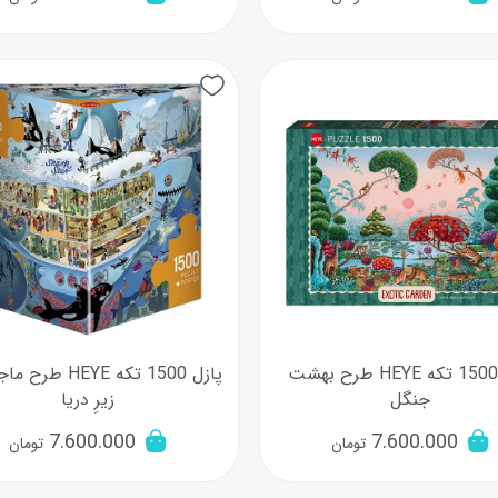
پازل 1500 تکه HEYE طرح بهشت
پازل 1500 تکه HEYE 
جنگل
زیرِ دریا
7.600.000
7.600.000
تومان
تومان