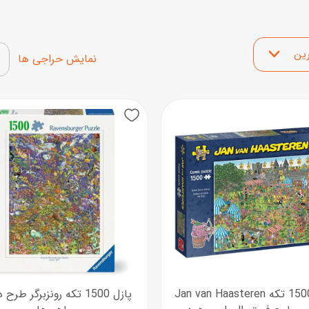
اسب
سور
 محصولات
پازل
کیف و کوله پشتی
نمایش محصولات تخفیف‌د
ست
برد گیم
چمدان کودک
لوا
لوازم هنر و نقاشی
قمقمه و ظرف غذا
New
علم و سرگرمی
جامدادی
کتاب
کیف پول
پازل 1500 تکه Jan van Haasteren
پازل 1500 تکه رونزبرگر طرح