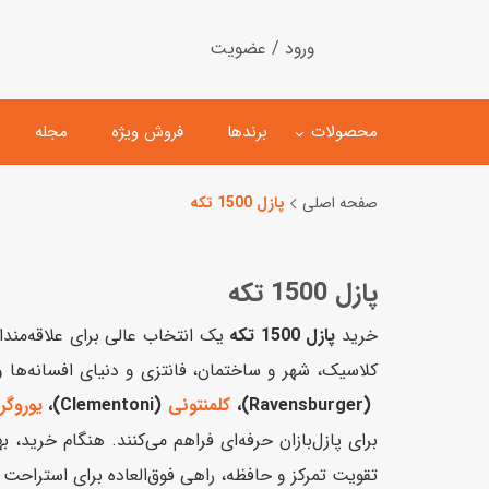
ورود / عضویت
محصولات
برندها
فروش ویژه
مجله
صفحه اصلی
پازل 1500 تکه
لگو
ماشین کنترلی
پازل 1500 تکه
اسباب‌بازی‌ ساختنی
ماشین مدل و کلکسیونی
کیت و کاردستی
پیست و ست ماشین بازی
خرید
پازل 1500 تکه
کلاسیک، شهر و ساختمان، فانتزی و دنیای افسانه‌ها
اسباب‌بازی‌ مگنتی
ماشین اسباب بازی
(Ravensburger)،
کلمنتونی
(Clementoni)،
یوروگ
ربات و اسباب‌بازیهای عملکر
برای پازل‌بازان حرفه‌ای فراهم می‌کنند. هنگام خرید،
هلیکوپتر و هواپیما
تقویت تمرکز و حافظه، راهی فوق‌العاده برای استراح