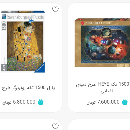
پازل 1500 تکه HEYE طرح دنیای
پازل 1500 تکه رونزبرگر طرح بوسه
فضایی
5.800.000
7.600.000
تومان
تومان