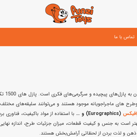
تماس با ما
تفنگ و لوازم مبارزه
دوچرخه
اسب
تفنگ آبپاش
اسکوتر
پو
ست بازی جنگی
لوپ‌کار و سه چرخه
سی
یک انتخ
 وطرح های ماجراجویانه موجود هستند و می‌توانند سلیقه‌های مختلف
توپ و وسایل بازی
رافیکس
(Eurographics) و …
با استفاده از مواد باکیفیت، فناوری 
دی
بازی های آبی
 بهتر است به جنس و کیفیت قطعات، میزان جزئیات طرح، اندازه نهایی 
اسباب بازی بادی
ت ذهن و لذت بردن از لحظاتی آرامش‌بخش هستند.