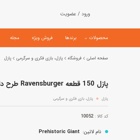
ورود / عضویت
محصولات
برندها
فروش ویژه
مجله
صفحه اصلی
فروشگاه
پازل، بازی فکری و سرگرمی
پازل
لگو
ماشین کنترلی
پازل 150 قطعه Ravensburger طرح دایناسور ماقبل تاریخ
اسباب‌بازی‌ ساختنی
ماشین مدل و کلکسیونی
کیت و کاردستی
پیست و ست ماشین بازی
پازل
پازل، بازی فکری و سرگرمی
اسباب‌بازی‌ مگنتی
ماشین اسباب بازی
10052
کد کالا :
ربات و اسباب‌بازیهای عملکر
هلیکوپتر و هواپیما
نام لاتین:
Prehistoric Giant