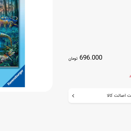
اسب
سور
پازل
کیف و کوله پشتی
ست
برد گیم
چمدان کودک
لوا
لوازم هنر و نقاشی
قمقمه و ظرف غذا
علم و سرگرمی
جامدادی
696.000
تومان
کتاب
کیف پول
د
 اصالت کالا