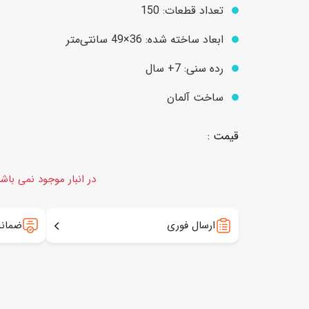
تعداد قطعات: 150
ابعاد ساخته شده: 36×49 سانتی‌متر
عروسک
اکشن فیگور و شخصیت
رده سنی: 7+ سال
خانه و لوازم عروسک
حیوانات مینیاتوری
ساخت آلمان
عروسک پولیشی
لباس و ماسک
عروسک مینیاتوری
لوازم گریم و آرایش کودک
در انبار موجود نمی باش
ارسال فوری
ضمانت