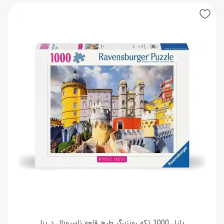
پازل 1000 تکه رونزبرگر طرح قلعه ناسیونال دِ پنا