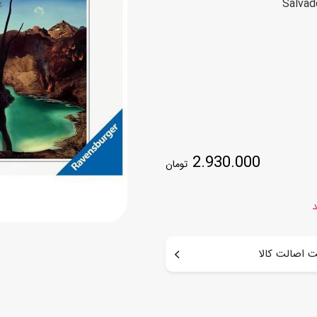
اسب
سور
پازل
کیف و کوله پشتی
ست
برد گیم
چمدان کودک
لوا
لوازم هنر و نقاشی
قمقمه و ظرف غذا
علم و سرگرمی
جامدادی
کتاب
2.930.000
کیف پول
تومان
د
 اصالت کالا