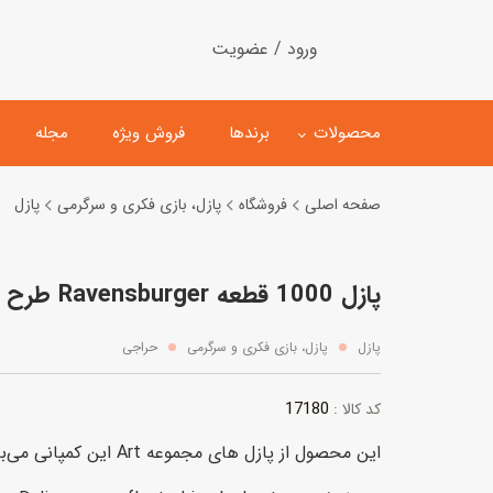
ورود / عضویت
محصولات
برندها
فروش ویژه
مجله
صفحه اصلی
فروشگاه
پازل، بازی فکری و سرگرمی
پازل
لگو
ماشین کنترلی
پازل 1000 قطعه Ravensburger طرح بازتاب قوها در فیل‌ها
اسباب‌بازی‌ ساختنی
ماشین مدل و کلکسیونی
کیت و کاردستی
پیست و ست ماشین بازی
پازل
پازل، بازی فکری و سرگرمی
حراجی
اسباب‌بازی‌ مگنتی
ماشین اسباب بازی
17180
کد کالا :
ربات و اسباب‌بازیهای عملکر
این محصول از پازل های مجموعه Art این کمپانی می‌باشد.
هلیکوپتر و هواپیما