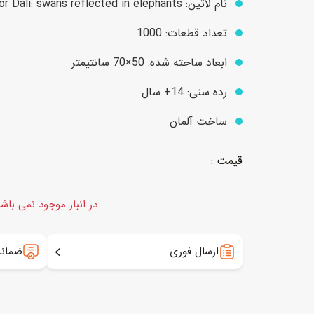
نام لاتین: Salvador Dali: swans reflected in elephants
تعداد قطعات: 1000
عروسک
اکشن فیگور و شخصیت
ابعاد ساخته شده: 50×70 سانتیمتر
خانه و لوازم عروسک
حیوانات مینیاتوری
رده سنی: 14+ سال
عروسک پولیشی
لباس و ماسک
ساخت آلمان
عروسک مینیاتوری
لوازم گریم و آرایش کودک
در انبار موجود نمی باش
ارسال فوری
ضمانت