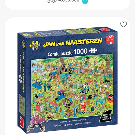
4.850.000
تومان
New