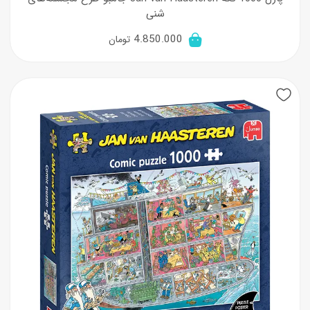
شنی
4.850.000
تومان
New