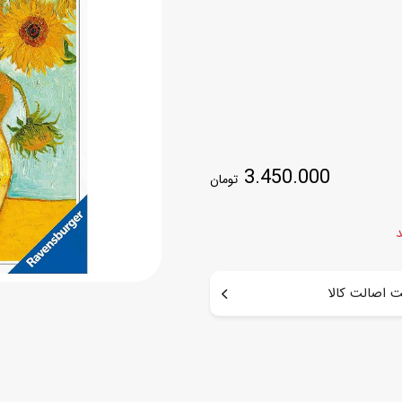
اسب
سور
پازل
کیف و کوله پشتی
ست
برد گیم
چمدان کودک
لوا
لوازم هنر و نقاشی
قمقمه و ظرف غذا
علم و سرگرمی
جامدادی
3.450.000
تومان
کتاب
کیف پول
د
 اصالت کالا