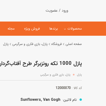
ورود / عضویت
محصولات
برندها
فروش ویژه
مجله
صفحه اصلی
فروشگاه
پازل، بازی فکری و سرگرمی
پازل
لگو
ماشین کنترلی
پازل 1000 تکه رونزبرگر طرح آفتاب‌گردان
اسباب‌بازی‌ ساختنی
ماشین مدل و کلکسیونی
کیت و کاردستی
پیست و ست ماشین بازی
پازل
پازل، بازی فکری و سرگرمی
اسباب‌بازی‌ مگنتی
ماشین اسباب بازی
12000070
کد کالا :
ربات و اسباب‌بازیهای عملکر
هلیکوپتر و هواپیما
نام لاتین:
Sunflowers, Van Gogh