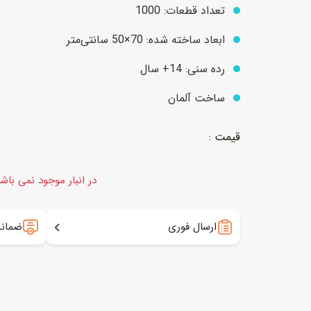
تعداد قطعات: 1000
ابعاد ساخته شده: 70×50 سانتی‌متر
عروسک
اکشن فیگور و شخصیت
رده سنی: 14+ سال
خانه و لوازم عروسک
حیوانات مینیاتوری
ساخت آلمان
عروسک پولیشی
لباس و ماسک
عروسک مینیاتوری
لوازم گریم و آرایش کودک
در انبار موجود نمی باش
ارسال فوری
ضمانت