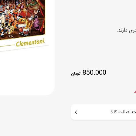
اسب
سور
پازل
کیف و کوله پشتی
ری دارند.
ست
برد گیم
چمدان کودک
لوا
لوازم هنر و نقاشی
قمقمه و ظرف غذا
علم و سرگرمی
جامدادی
کتاب
کیف پول
850.000
تومان
د
 اصالت کالا