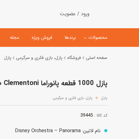
ورود / عضویت
محصولات
برندها
فروش ویژه
مجله
صفحه اصلی
فروشگاه
پازل، بازی فکری و سرگرمی
پازل
لگو
ماشین کنترلی
پازل 1000 قطعه پانوراما Clementoni طرح ارکستر دیزنی
اسباب‌بازی‌ ساختنی
ماشین مدل و کلکسیونی
کیت و کاردستی
پیست و ست ماشین بازی
پازل
پازل، بازی فکری و سرگرمی
اسباب‌بازی‌ مگنتی
ماشین اسباب بازی
39445
کد کالا :
ربات و اسباب‌بازیهای عملکر
هلیکوپتر و هواپیما
نام لاتین: Disney Orchestra – Panorama