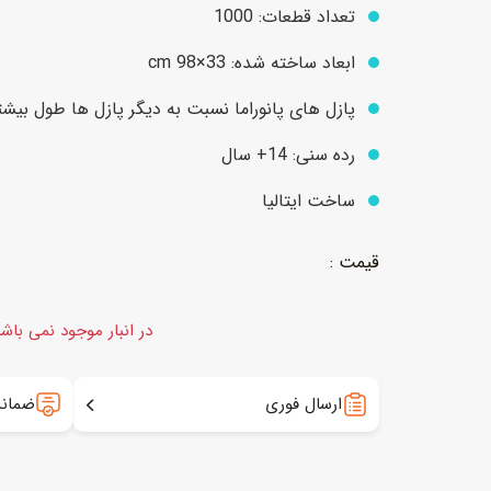
تعداد قطعات: 1000
ابعاد ساخته شده: 33×98 cm
عروسک
اکشن فیگور و شخصیت
پازل های پانوراما نسبت به دیگر پازل ها طول بیشت
خانه و لوازم عروسک
حیوانات مینیاتوری
رده سنی: 14+ سال
عروسک پولیشی
لباس و ماسک
ساخت ایتالیا
عروسک مینیاتوری
لوازم گریم و آرایش کودک
در انبار موجود نمی باش
ارسال فوری
ضمانت