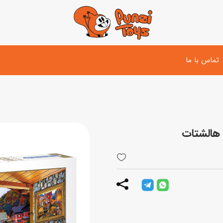
تماس با ما
تفنگ و لوازم مبارزه
دوچرخه
اسب
تفنگ آبپاش
اسکوتر
پو
ست بازی جنگی
لوپ‌کار و سه چرخه
سی
توپ و وسایل بازی
دی
بازی های آبی
اسباب بازی بادی