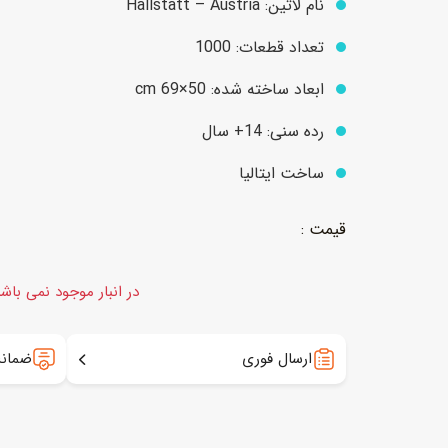
نام لاتین: Hallstatt – Austria
تعداد قطعات: 1000
عروسک
اکشن فیگور و شخصیت
ابعاد ساخته شده: 50×69 cm
خانه و لوازم عروسک
حیوانات مینیاتوری
رده سنی: 14+ سال
عروسک پولیشی
لباس و ماسک
ساخت ایتالیا
عروسک مینیاتوری
لوازم گریم و آرایش کودک
در انبار موجود نمی باش
ارسال فوری
ضمانت