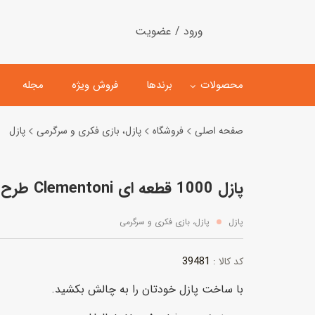
ورود / عضویت
محصولات
برندها
فروش ویژه
مجله
صفحه اصلی
فروشگاه
پازل، بازی فکری و سرگرمی
پازل
لگو
ماشین کنترلی
پازل 1000 قطعه ای Clementoni طرح هالشتات
اسباب‌بازی‌ ساختنی
ماشین مدل و کلکسیونی
کیت و کاردستی
پیست و ست ماشین بازی
پازل
پازل، بازی فکری و سرگرمی
اسباب‌بازی‌ مگنتی
ماشین اسباب بازی
39481
کد کالا :
ربات و اسباب‌بازیهای عملکر
با ساخت پازل خودتان را به چالش بکشید.
هلیکوپتر و هواپیما