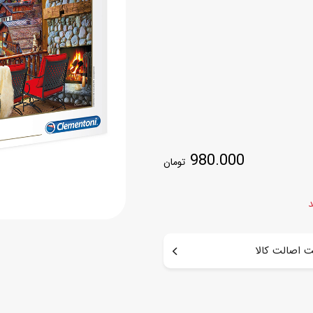
اسب
سور
پازل
کیف و کوله پشتی
ست
برد گیم
چمدان کودک
لوا
لوازم هنر و نقاشی
قمقمه و ظرف غذا
علم و سرگرمی
جامدادی
کتاب
980.000
کیف پول
تومان
د
 اصالت کالا