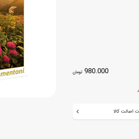
اسب
سور
پازل
کیف و کوله پشتی
ست
برد گیم
چمدان کودک
لوا
لوازم هنر و نقاشی
قمقمه و ظرف غذا
علم و سرگرمی
جامدادی
کتاب
980.000
کیف پول
تومان
د
 اصالت کالا