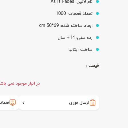
نام لاتین: As It Fades
تعداد قطعات: 1000
عروسک
اکشن فیگور و شخصیت
ابعاد ساخته شده: 69*cm 50
خانه و لوازم عروسک
حیوانات مینیاتوری
رده سنی: 14+ سال
عروسک پولیشی
لباس و ماسک
ساخت ایتالیا
عروسک مینیاتوری
لوازم گریم و آرایش کودک
در انبار موجود نمی باش
ارسال فوری
ضمانت