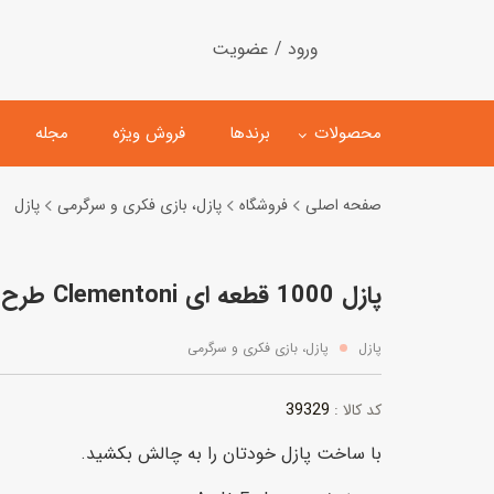
ورود / عضویت
محصولات
برندها
فروش ویژه
مجله
صفحه اصلی
فروشگاه
پازل، بازی فکری و سرگرمی
پازل
لگو
ماشین کنترلی
پازل 1000 قطعه ای Clementoni طرح در حال پایین رفتن
اسباب‌بازی‌ ساختنی
ماشین مدل و کلکسیونی
کیت و کاردستی
پیست و ست ماشین بازی
پازل
پازل، بازی فکری و سرگرمی
اسباب‌بازی‌ مگنتی
ماشین اسباب بازی
39329
کد کالا :
ربات و اسباب‌بازیهای عملکر
با ساخت پازل خودتان را به چالش بکشید.
هلیکوپتر و هواپیما