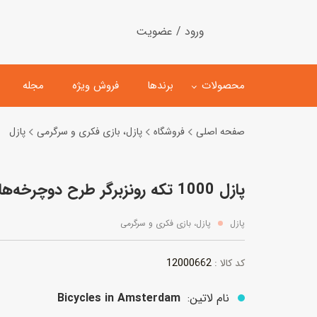
ورود / عضویت
محصولات
برندها
فروش ویژه
مجله
صفحه اصلی
فروشگاه
پازل، بازی فکری و سرگرمی
پازل
لگو
ماشین کنترلی
پازل 1000 تکه رونزبرگر طرح دوچرخه‌ها در آمستردام
اسباب‌بازی‌ ساختنی
ماشین مدل و کلکسیونی
کیت و کاردستی
پیست و ست ماشین بازی
پازل
پازل، بازی فکری و سرگرمی
اسباب‌بازی‌ مگنتی
ماشین اسباب بازی
12000662
کد کالا :
ربات و اسباب‌بازیهای عملکر
هلیکوپتر و هواپیما
نام لاتین:
Bicycles in Amsterdam