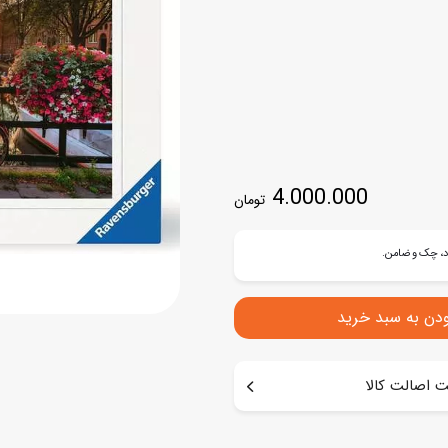
اسب
سور
پازل
کیف و کوله پشتی
ست
برد گیم
چمدان کودک
لوا
لوازم هنر و نقاشی
قمقمه و ظرف غذا
علم و سرگرمی
جامدادی
4.000.000
تومان
کتاب
کیف پول
ودن به سبد خرید
 اصالت کالا