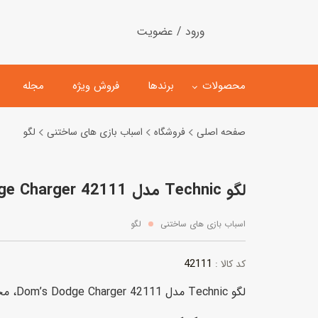
ورود / عضویت
محصولات
برندها
فروش ویژه
مجله
صفحه اصلی
فروشگاه
اسباب بازی های ساختنی
لگو
لگو
ماشین کنترلی
لگو Technic مدل 42111 Dom’s Dodge Charger
اسباب‌بازی‌ ساختنی
ماشین مدل و کلکسیونی
کیت و کاردستی
پیست و ست ماشین بازی
اسباب بازی های ساختنی
لگو
اسباب‌بازی‌ مگنتی
ماشین اسباب بازی
42111
کد کالا :
ربات و اسباب‌بازیهای عملکر
لگو Technic مدل 42111 Dom’s Dodge Charger، محصول کمپانی دانمارکی لگو است.
هلیکوپتر و هواپیما