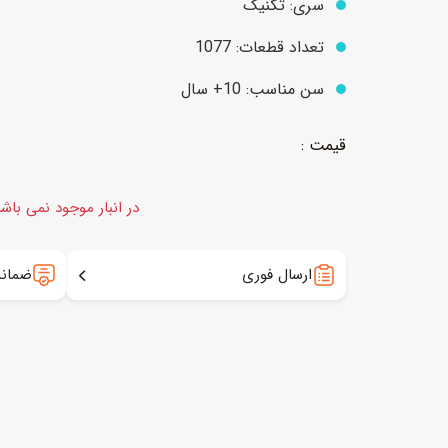
سری: تکنیک
تعداد قطعات:
1077
عروسک
اکشن فیگور و شخصیت
سن مناسب: 10+ سال
خانه و لوازم عروسک
حیوانات مینیاتوری
عروسک پولیشی
لباس و ماسک
عروسک مینیاتوری
در انبار موجود نمی باش
لوازم گریم و آرایش کودک
ارسال فوری
ضمانت