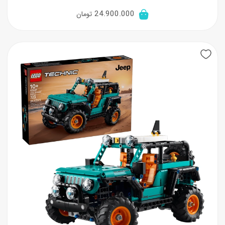
24.900.000
تومان
New