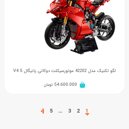
لگو تکنیک مدل 42202 موتورسیکلت دوکاتی پانیگال V4 S
54.600.000
تومان
5
…
3
2
1