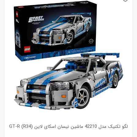
لگو تکنیک مدل 42210 ماشین نیسان اسکای لاین GT-R (R34)