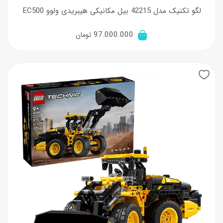
لگو تکنیک مدل 42215 بیل مکانیکی هیبریدی ولوو EC500
97.000.000
تومان