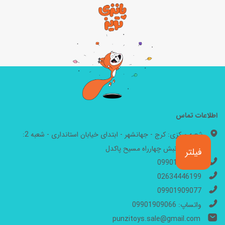
اطلاعات تماس
شعبه مرکزی: کرج - جهانشهر - ابتدای خیابان استانداری - شعبه 2:
مهرشهر - نبش چهارراه مسیح پاکدل
فیلتر
09901909066
02634446199
09901909077
واتساپ: 09901909066
punzitoys.sale@gmail.com