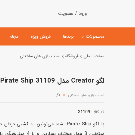
ورود / عضویت
محصولات
برندها
فروش ویژه
مجله
صفحه اصلی
فروشگاه
اسباب بازی های ساختنی
لگو
ماشین کنترلی
لگو Creator مدل Pirate Ship 31109
اسباب‌بازی‌ ساختنی
ماشین مدل و کلکسیونی
کیت و کاردستی
پیست و ست ماشین بازی
اسباب بازی های ساختنی
لگو
اسباب‌بازی‌ مگنتی
ماشین اسباب بازی
31109
کد کالا :
ربات و اسباب‌بازیهای عملکر
با لگو Pirate Ship، شما می‌تونین یه کشتی
هلیکوپتر و هواپیما
میتونین 3 مدل مختلف بسا