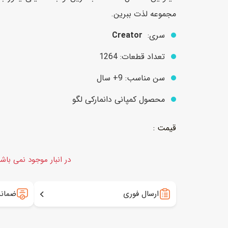
مجموعه لذت ببرین.
سری:
Creator
عروسک
اکشن فیگور و شخصیت
تعداد قطعات: 1264
خانه و لوازم عروسک
حیوانات مینیاتوری
عروسک پولیشی
لباس و ماسک
سن مناسب: 9+ سال
عروسک مینیاتوری
محصول کمپانی دانمارکی لگو
لوازم گریم و آرایش کودک
در انبار موجود نمی باش
ارسال فوری
ضمانت