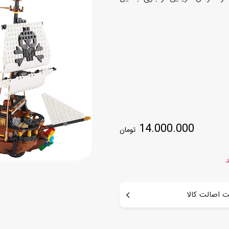
اسب
سور
پازل
کیف و کوله پشتی
ست
برد گیم
چمدان کودک
لوا
لوازم هنر و نقاشی
قمقمه و ظرف غذا
علم و سرگرمی
جامدادی
کتاب
کیف پول
14.000.000
تومان
د
 اصالت کالا