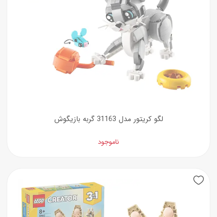
لگو کریتور مدل 31163 گربه بازیگوش
ناموجود