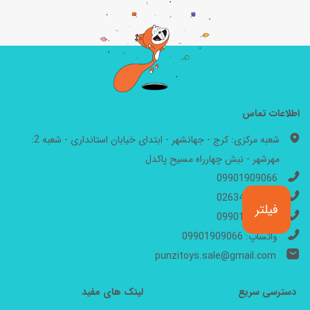
اطلاعات تماس
شعبه مرکزی: کرج - جهانشهر - ابتدای خیابان استانداری - شعبه 2:
مهرشهر - نبش چهارراه مسیح پاکدل
09901909066
02634446199
فیلتر
09901909077
واتساپ: 09901909066
punzitoys.sale@gmail.com
دسترسی سریع
لینک های مفید