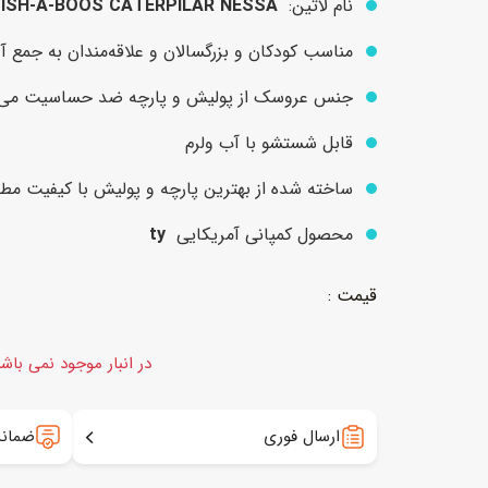
نام لاتین:
SQUISH-A-BOOS CATERPILAR NESSA
مناسب کودکان و بزرگسالان و علاقه‌مندان به جمع
عروسک
اکشن فیگور و شخصیت
جنس عروسک از پولیش و پارچه ضد حساسیت می‌
خانه و لوازم عروسک
حیوانات مینیاتوری
قابل شستشو با آب ولرم
عروسک پولیشی
لباس و ماسک
ساخته شده از بهترین پارچه و پولیش با کیفیت مطاب
عروسک مینیاتوری
محصول کمپانی آمریکایی
ty
لوازم گریم و آرایش کودک
در انبار موجود نمی باش
ارسال فوری
ضمانت