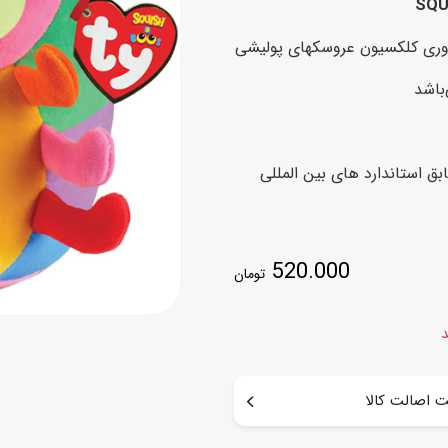
اسب
 آوری کلکسیون عروسکهای پولیشی
سور
پازل
کیف و کوله پشتی
باشد
ست
برد گیم
چمدان کودک
لوا
لوازم هنر و نقاشی
قمقمه و ظرف غذا
ق استاندارد های بین المللی
علم و سرگرمی
جامدادی
کتاب
کیف پول
520.000
تومان
د
 اصالت کالا