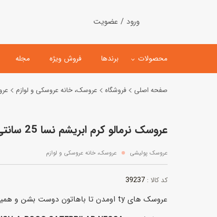
ورود / عضویت
محصولات
برندها
فروش ویژه
مجله
صفحه اصلی
فروشگاه
عروسک، خانه عروسکی و لوازم
عرو
لگو
ماشین کنترلی
عروسک نرمالو کرم ابریشم نسا 25 سانتی ty
اسباب‌بازی‌ ساختنی
ماشین مدل و کلکسیونی
کیت و کاردستی
پیست و ست ماشین بازی
عروسک پولیشی
عروسک، خانه عروسکی و لوازم
اسباب‌بازی‌ مگنتی
ماشین اسباب بازی
39237
کد کالا :
ربات و اسباب‌بازیهای عملکر
عروسک های ty اومدن تا باهاتون دوست بشن و همیشه کنارتون بمونن.
هلیکوپتر و هواپیما