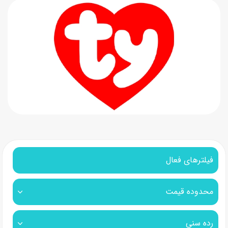
فیلترهای فعال
محدوده قیمت
رده سنی