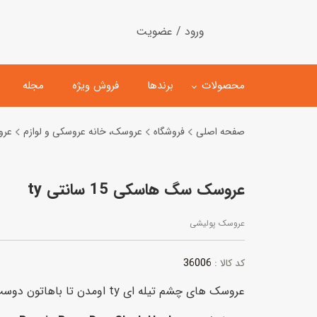
ورود / عضویت
محصولات
برندها
فروش ویژه
مجله
صفحه اصلی
فروشگاه
عروسک، خانه عروسکی و لوازم
عرو
لگو
ماشین کنترلی
عروسک سگ هاسکی 15 سانتی ty
اسباب‌بازی‌ ساختنی
ماشین مدل و کلکسیونی
کیت و کاردستی
پیست و ست ماشین بازی
عروسک پولیشی
اسباب‌بازی‌ مگنتی
ماشین اسباب بازی
36006
کد کالا :
ربات و اسباب‌بازیهای عملکر
عروسک های چشم تیله ای ty اومدن تا باهاتون دوست بشن و همیشه کنارتون بمونن.
هلیکوپتر و هواپیما