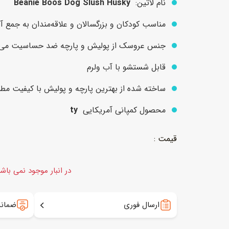
نام لاتین:
Beanie Boos Dog Slush Husky
مناسب کودکان و بزرگسالان و علاقه‌مندان به جمع
عروسک
اکشن فیگور و شخصیت
جنس عروسک از پولیش و پارچه ضد حساسیت می‌
خانه و لوازم عروسک
حیوانات مینیاتوری
قابل شستشو با آب ولرم
عروسک پولیشی
لباس و ماسک
ساخته شده از بهترین پارچه و پولیش با کیفیت مطاب
عروسک مینیاتوری
محصول کمپانی آمریکایی
ty
لوازم گریم و آرایش کودک
در انبار موجود نمی باش
ارسال فوری
ضمانت