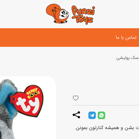
تماس با ما
سک پولیشی
تفنگ و لوازم مبارزه
دوچرخه
اسب
تفنگ آبپاش
اسکوتر
پو
ست بازی جنگی
لوپ‌کار و سه چرخه
سی
توپ و وسایل بازی
دی
بازی های آبی
اسباب بازی بادی