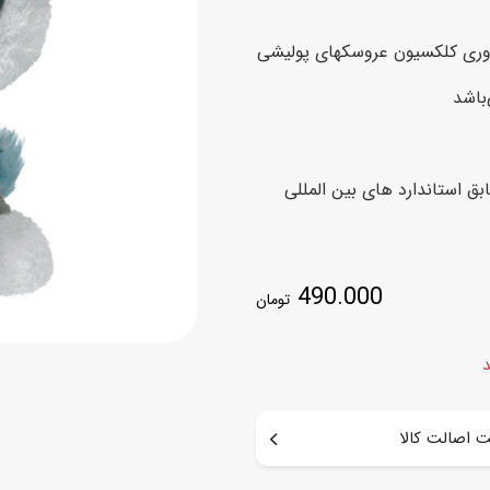
اسب
 آوری کلکسیون عروسکهای پولیشی
سور
پازل
کیف و کوله پشتی
باشد
ست
برد گیم
چمدان کودک
لوا
لوازم هنر و نقاشی
قمقمه و ظرف غذا
ق استاندارد های بین المللی
علم و سرگرمی
جامدادی
کتاب
کیف پول
490.000
تومان
د
 اصالت کالا