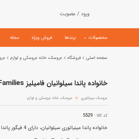
ورود / عضویت
محصولات
برندها
فروش ویژه
مجله
صفحه اصلی
فروشگاه
عروسک، خانه عروسکی و لوازم
عرو
لگو
ماشین کنترلی
خانواده پاندا سیلوانیان فامیلیز Sylvanian Families
اسباب‌بازی‌ ساختنی
ماشین مدل و کلکسیونی
کیت و کاردستی
پیست و ست ماشین بازی
عروسک مینیاتوری
عروسک، خانه عروسکی و لوازم
اسباب‌بازی‌ مگنتی
ماشین اسباب بازی
5529
کد کالا :
ربات و اسباب‌بازیهای عملکر
خانواده پاندا مینیاتوری سیلوانیان، دارای 4 فیگور پاندا می باشد.
هلیکوپتر و هواپیما