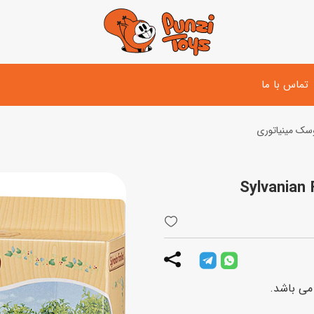
تماس با ما
سک مینیاتوری
تفنگ و لوازم مبارزه
دوچرخه
اسب
تفنگ آبپاش
اسکوتر
پو
ست بازی جنگی
لوپ‌کار و سه چرخه
سی
توپ و وسایل بازی
دی
بازی های آبی
اسباب بازی بادی