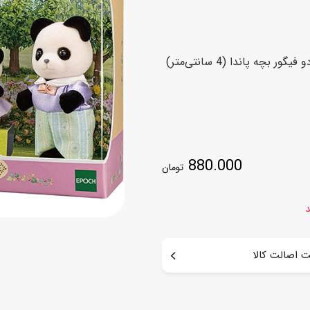
اسب
سور
پازل
کیف و کوله پشتی
ست
برد گیم
چمدان کودک
لوا
لوازم هنر و نقاشی
قمقمه و ظرف غذا
علم و سرگرمی
جامدادی
کتاب
کیف پول
880.000
تومان
د
 اصالت کالا