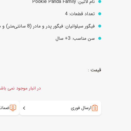
نام لاتین: Pookie Panda Family
تعداد قطعات: 4
عروسک
اکشن فیگور و شخصیت
فیگور سیلوانیان: فیگور پدر و مادر (8 سانتی‌متر) و دو فیگور بچه پاندا (4 سانتی‌متر)
خانه و لوازم عروسک
حیوانات مینیاتوری
سن مناسب: 3+ سال
عروسک پولیشی
لباس و ماسک
عروسک مینیاتوری
لوازم گریم و آرایش کودک
در انبار موجود نمی باش
ارسال فوری
ضمانت