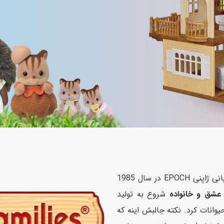
اسب
سور
پازل
کیف و کوله پشتی
ست
برد گیم
چمدان کودک
لوا
لوازم هنر و نقاشی
قمقمه و ظرف غذا
علم و سرگرمی
جامدادی
کتاب
کیف پول
برند سیلوانیان فامیلیز Sylvanian Families توسط کمپانی ژاپنی EPOCH در سال 1985
عشق و خانواده
شروع به تولید
انات کرد. نکته جالبش اینه که