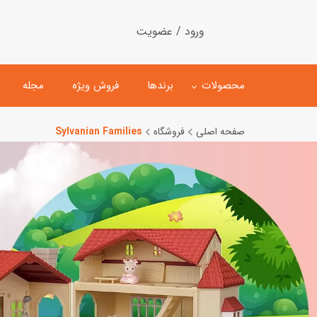
ورود / عضویت
محصولات
برندها
فروش ویژه
مجله
صفحه اصلی
فروشگاه
Sylvanian Families
لگو
ماشین کنترلی
اسباب‌بازی‌ ساختنی
ماشین مدل و کلکسیونی
کیت و کاردستی
پیست و ست ماشین بازی
اسباب‌بازی‌ مگنتی
ماشین اسباب بازی
ربات و اسباب‌بازیهای عملکر
هلیکوپتر و هواپیما