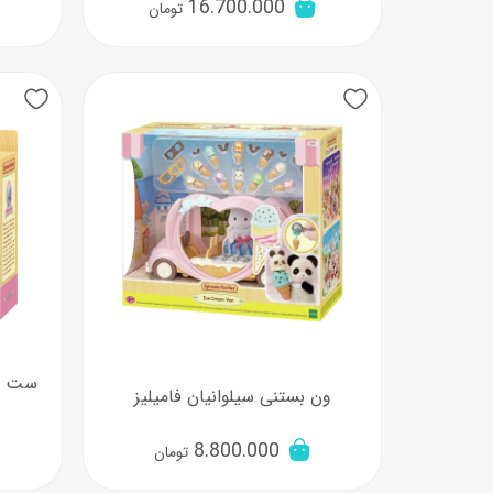
16.700.000
تومان
ست با
ون بستنی سیلوانیان فامیلیز
8.800.000
تومان