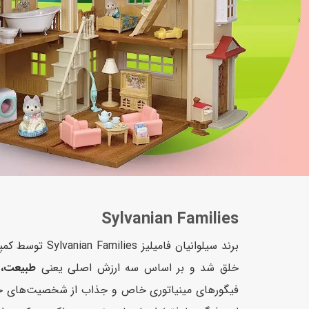
عروسک
اکشن فیگور و شخصیت
خانه و لوازم عروسک
حیوانات مینیاتوری
عروسک پولیشی
لباس و ماسک
عروسک مینیاتوری
لوازم گریم و آرایش کودک
Sylvanian Families
خلق شد و بر اساس سه ارزش اصلی یعنی
طبیعت، 
فیگورهای مینیاتوری خاص و جذاب از شخصیت‌های حیو