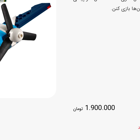
اسب
‌ها بازی کنن.
سور
پازل
کیف و کوله پشتی
ست
برد گیم
چمدان کودک
لوا
لوازم هنر و نقاشی
قمقمه و ظرف غذا
علم و سرگرمی
جامدادی
کتاب
کیف پول
1.900.000
تومان
د