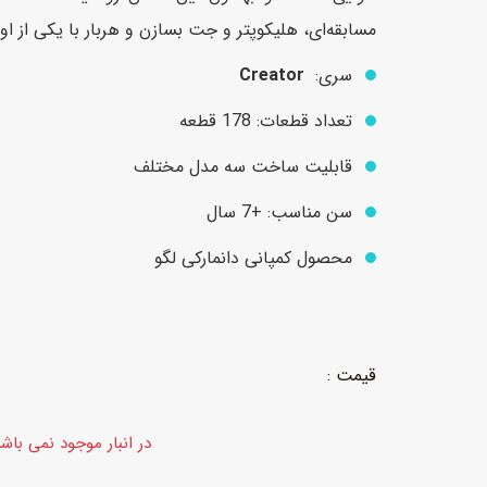
مسابقه‌ای، هلیکوپتر و جت بسازن و هربار با یکی از اون
سری:
Creator
عروسک
اکشن فیگور و شخصیت
تعداد قطعات: 178 قطعه
خانه و لوازم عروسک
حیوانات مینیاتوری
عروسک پولیشی
لباس و ماسک
قابلیت ساخت سه مدل مختلف
عروسک مینیاتوری
سن مناسب: +7 سال
لوازم گریم و آرایش کودک
محصول کمپانی دانمارکی لگو
در انبار موجود نمی باش