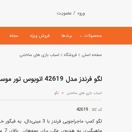
ورود / عضویت
محصولات
برندها
فروش ویژه
مجله
صفحه اصلی
فروشگاه
اسباب بازی های ساختنی
لگو
ماشین کنترلی
لگو فرندز مدل 42619 اتوبوس تور موسیقی ستاره پاپ
اسباب‌بازی‌ ساختنی
ماشین مدل و کلکسیونی
کیت و کاردستی
پیست و ست ماشین بازی
اسباب بازی های ساختنی
لگو
اسباب‌بازی‌ مگنتی
ماشین اسباب بازی
42619
کد کالا :
ربات و اسباب‌بازیهای عملکر
لگو کمپ ماجراجویی فرندز با 3 می
هلیکوپتر و هواپیما
ماهیگ