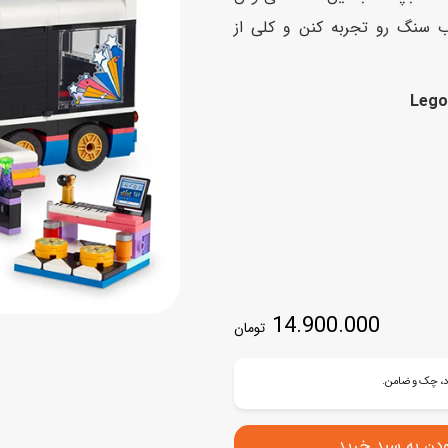
اسب
ب سنگ رو تجربه کنن و کلی از
سور
پازل
کیف و کوله پشتی
ست
Lego
برد گیم
چمدان کودک
لوا
لوازم هنر و نقاشی
قمقمه و ظرف غذا
علم و سرگرمی
جامدادی
کتاب
کیف پول
14.900.000
تومان
ودن به سبد خرید