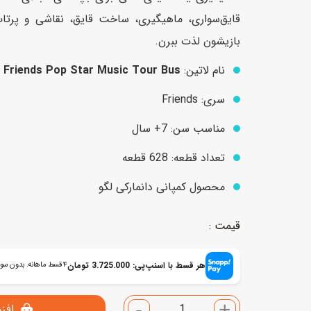
قایق‌سواری، ماهیگیری، ساخت قایق، نقاشی و پرتا
بازیشون لذت ببرن.
عروسک
اکشن فیگور و شخصیت
نام لاتین:
 Friends Pop Star Music Tour Bus
خانه و لوازم عروسک
حیوانات مینیاتوری
سری: Friends
عروسک پولیشی
لباس و ماسک
مناسب سن: 7+ سال
عروسک مینیاتوری
لوازم گریم و آرایش کودک
تعداد قطعه: 628 قطعه
محصول کمپانی دانمارکی لگو
هر قسط با اسنپ‌پی:
3.725.000
تومان
۴ قسط ماهانه. بدون سود، چک و ضامن.
-
+
افز