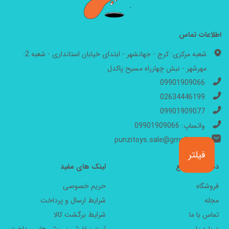
اطلاعات تماس
شعبه مرکزی: کرج - جهانشهر - ابتدای خیابان استانداری - شعبه 2:
مهرشهر - نبش چهارراه مسیح پاکدل
09901909066
02634446199
09901909077
واتساپ: 09901909066
punzitoys.sale@gmail.com
فیلتر
دسترسی سریع
لینک های مفید
فروشگاه
حریم خصوصی
مجله
شرایط ارسال و پرداخت
تماس با ما
شرایط برگشت کالا