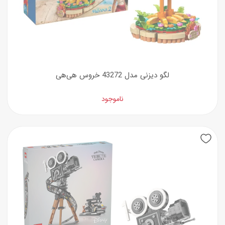
لگو دیزنی مدل 43272 خروس هی‌هی
ناموجود