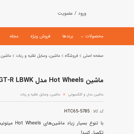
ورود / عضویت
محصولات
برندها
فروش ویژه
مجله
صفحه اصلی
فروشگاه
ماشین، وسایل نقلیه و ربات
ماشین 
لگو
ماشین کنترلی
ماشین Hot Wheels مدل Nissan Skyline 2000GT-R LBWK
اسباب‌بازی‌ ساختنی
ماشین مدل و کلکسیونی
کیت و کاردستی
پیست و ست ماشین بازی
ماشین مدل و کلکسیونی
ماشین، وسایل نقلیه و ربات
اسباب‌بازی‌ مگنتی
ماشین اسباب بازی
5785-HTC65
کد کالا :
ربات و اسباب‌بازیهای عملکر
با تنوع بسیار 
هلیکوپتر و هواپیما
تکمیل کنید!