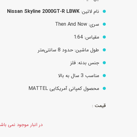
نام لاتین:
Nissan Skyline 2000GT-R LBWK
عروسک
اکشن فیگور و شخصیت
سری: Then And Now
خانه و لوازم عروسک
حیوانات مینیاتوری
مقیاس: 1:64
عروسک پولیشی
لباس و ماسک
طول ماشین: حدود 8 سانتی‌متر
عروسک مینیاتوری
جنس بدنه: فلز
لوازم گریم و آرایش کودک
مناسب 3 سال به بالا
محصول کمپانی آمریکایی MATTEL
در انبار موجود نمی باش