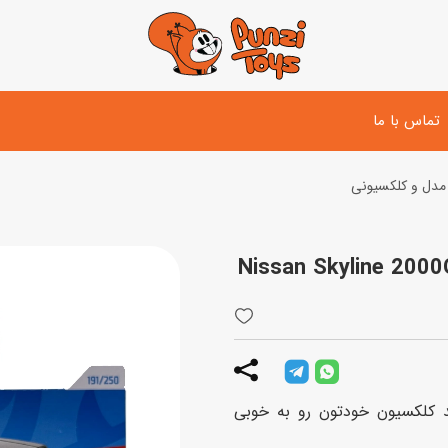
تماس با ما
مدل و کلکسیونی
تفنگ و لوازم مبارزه
دوچرخه
اسب
تفنگ آبپاش
اسکوتر
پو
ست بازی جنگی
لوپ‌کار و سه چرخه
سی
توپ و وسایل بازی
دی
بازی های آبی
زیاد ماشین‌های Hot Wheels میتونید کلکسیون خودتون رو به خوبی
اسباب بازی بادی