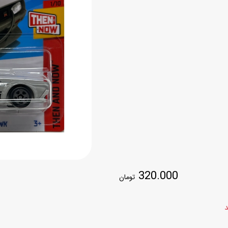
اسب
سور
پازل
کیف و کوله پشتی
ست
برد گیم
چمدان کودک
لوا
لوازم هنر و نقاشی
قمقمه و ظرف غذا
علم و سرگرمی
جامدادی
کتاب
کیف پول
320.000
تومان
د