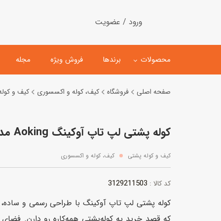
ورود / عضویت
محصولات
برندها
فروش ویژه
مجله
صفحه اصلی
فروشگاه
کیف، کوله و اکسسوری
کیف و کول
لگو
ماشین کنترلی
کوله پشتی لپ تاپ آوکینگ Aoking مدل SN2115 (سرمه‌ای)
اسباب‌بازی‌ ساختنی
ماشین مدل و کلکسیونی
کیت و کاردستی
پیست و ست ماشین بازی
کیف و کوله پشتی
کیف، کوله و اکسسوری
اسباب‌بازی‌ مگنتی
ماشین اسباب بازی
3129211503
کد کالا :
ربات و اسباب‌بازیهای عملکر
کوله پشتی لپ تاپ آوکینگ با طراحی رسمی و ساده، گزی
هلیکوپتر و هواپیما
که قصد خرید یه کوله‌پشتی همه‌کاره رو دارن. فضای 