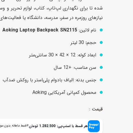
شده تا برای نگهداری لپ‌تاپ، کتاب، لوازم تحریر 
نیازهای روزمره در سفر، مدرسه، دانشگاه یا فعالیت‌های 
عروسک
اکشن فیگور و شخصیت
نام لاتین:
Aoking Laptop Backpack SN2115
خانه و لوازم عروسک
حیوانات مینیاتوری
حجم
:
30 لیتر
عروسک پولیشی
لباس و ماسک
ابعاد کوله: 12 × 42 × 30 سانتی‌متر
عروسک مینیاتوری
لوازم گریم و آرایش کودک
سن مناسب: +12 سال
جنس بدنه: الیاف بادوام پلی‌استر با روکش ضدآب
محصول کمپانی آمریکایی Aoking
هر قسط با اسنپ‌پی:
1.282.500
تومان
۴ قسط ماهانه. بدون سود، چک و ضامن.