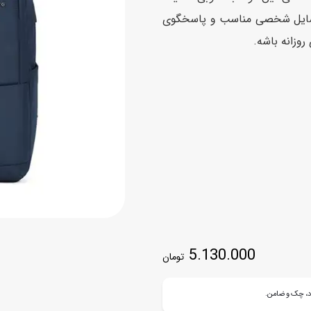
اسب
و وسایل شخصی مناسب و پاسخگوی
روزانه باشه.
سور
پازل
کیف و کوله پشتی
ست
برد گیم
چمدان کودک
لوا
لوازم هنر و نقاشی
قمقمه و ظرف غذا
علم و سرگرمی
جامدادی
کتاب
کیف پول
5.130.000
تومان