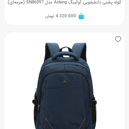
کوله پشتی دانشجویی آوکینگ Aoking مدل SN86097 (سرمه‌ای)
4.320.000
تومان