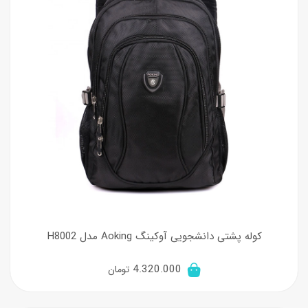
کوله پشتی دانشجویی آوکینگ Aoking مدل H8002
4.320.000
تومان