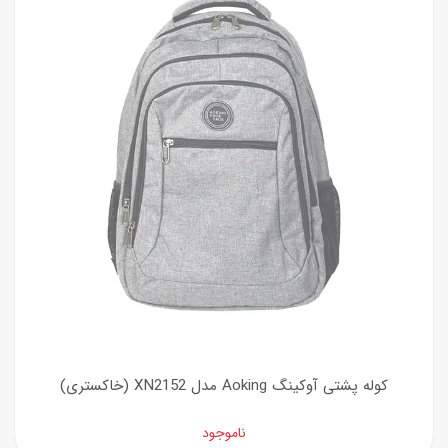
کوله پشتی آوکینگ Aoking مدل XN2152 (خاکستری)
ناموجود