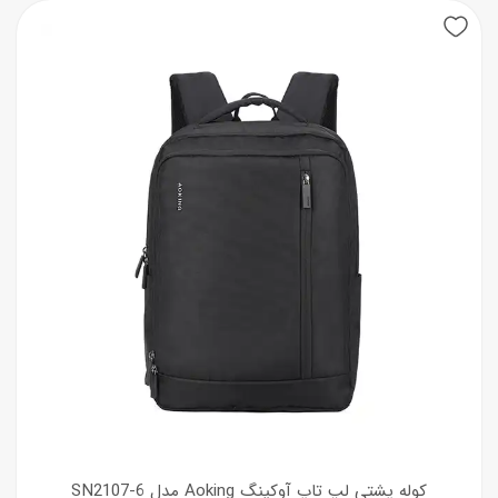
کوله پشتی لپ تاپ آوکینگ Aoking مدل SN2107-6