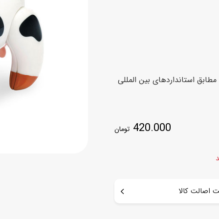
اسب
سور
پازل
کیف و کوله پشتی
ست
برد گیم
چمدان کودک
لوا
لوازم هنر و نقاشی
قمقمه و ظرف غذا
 مطابق استانداردهای بین المللی
علم و سرگرمی
جامدادی
کتاب
کیف پول
420.000
تومان
د
 اصالت کالا