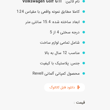
نام لاتین:
Volkswagen Golf GTI
کاملا مطابق نمونه واقعی با مقیاس 1:24
عروسک
اکشن فیگور و شخصیت
ابعاد ساخته شده: 15.4 سانتی متر
خانه و لوازم عروسک
حیوانات مینیاتوری
درجه سختی 4 از 5
عروسک پولیشی
لباس و ماسک
شامل تمامی لوازم ساخت
عروسک مینیاتوری
مناسب 12 سال به بالا
لوازم گریم و آرایش کودک
جنس: پلاستیک با کیفیت
محصول کمپانی آلمانی Revell
دانلود فایل کاتالوگ