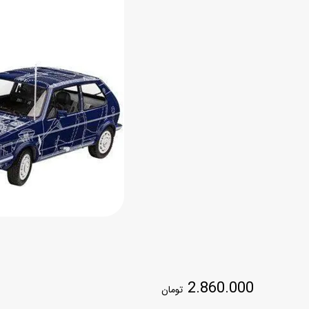
اسب
سور
پازل
کیف و کوله پشتی
ست
برد گیم
چمدان کودک
لوا
لوازم هنر و نقاشی
قمقمه و ظرف غذا
علم و سرگرمی
جامدادی
کتاب
کیف پول
2.860.000
تومان