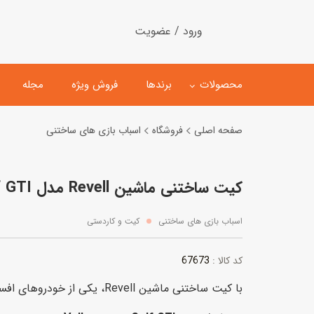
ورود / عضویت
محصولات
برندها
فروش ویژه
مجله
صفحه اصلی
فروشگاه
اسباب بازی های ساختنی
لگو
ماشین کنترلی
کیت ساختنی ماشین Revell مدل Volkswagen Golf GTI
اسباب‌بازی‌ ساختنی
ماشین مدل و کلکسیونی
کیت و کاردستی
پیست و ست ماشین بازی
اسباب بازی های ساختنی
کیت و کاردستی
اسباب‌بازی‌ مگنتی
ماشین اسباب بازی
67673
کد کالا :
ربات و اسباب‌بازیهای عملکر
با کیت ساختنی ماشین Revell، یکی از خودروهای افسانه‌ای Volkswagen را بسازید.
هلیکوپتر و هواپیما