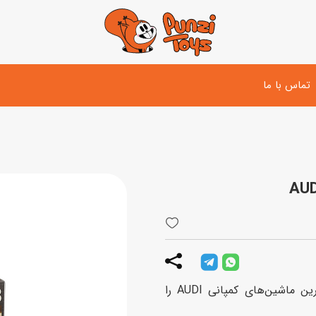
تماس با ما
تفنگ و لوازم مبارزه
دوچرخه
اسب
تفنگ آبپاش
اسکوتر
پو
ست بازی جنگی
لوپ‌کار و سه چرخه
سی
توپ و وسایل بازی
دی
بازی های آبی
با کیت ساختنی ماشین Revell، یکی از پر سرعت‌ترین ماشین‌های کمپانی AUDI را
اسباب بازی بادی