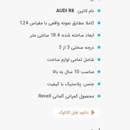
نام لاتین:
AUDI R8
عروسک
اکشن فیگور و شخصیت
کاملا مطابق نمونه واقعی با مقیاس 1:24
خانه و لوازم عروسک
حیوانات مینیاتوری
ابعاد ساخته شده: 18.4 سانتی متر
عروسک پولیشی
لباس و ماسک
درجه سختی 3 از 5
عروسک مینیاتوری
شامل تمامی لوازم ساخت
لوازم گریم و آرایش کودک
مناسب 10 سال به بالا
جنس: پلاستیک با کیفیت
محصول کمپانی آلمانی Revell
دانلود فایل کاتالوگ