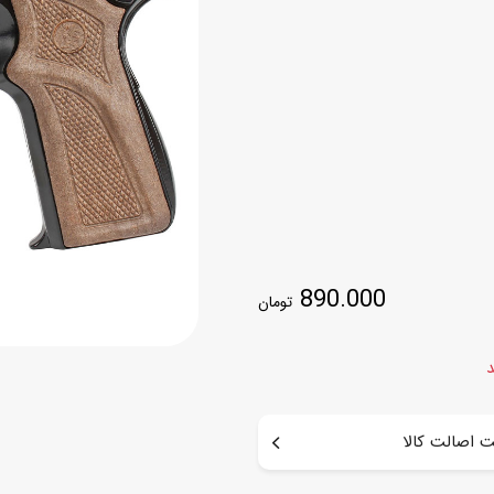
اسب
سور
پازل
کیف و کوله پشتی
ست
برد گیم
چمدان کودک
لوا
لوازم هنر و نقاشی
قمقمه و ظرف غذا
علم و سرگرمی
جامدادی
کتاب
کیف پول
890.000
تومان
د
 اصالت کالا