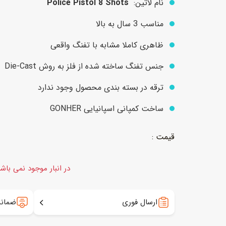
نام لاتین:
Police Pistol 8 Shots
مناسب 3 سال به بالا
عروسک
اکشن فیگور و شخصیت
ظاهری کاملا مشابه با تفنگ واقعی
خانه و لوازم عروسک
حیوانات مینیاتوری
جنس تفنگ ساخته شده از فلز به روش Die-Cast
عروسک پولیشی
لباس و ماسک
ترقه در بسته بندی محصول وجود ندارد
عروسک مینیاتوری
ساخت کمپانی اسپانیایی GONHER
لوازم گریم و آرایش کودک
در انبار موجود نمی باش
ارسال فوری
ضمانت