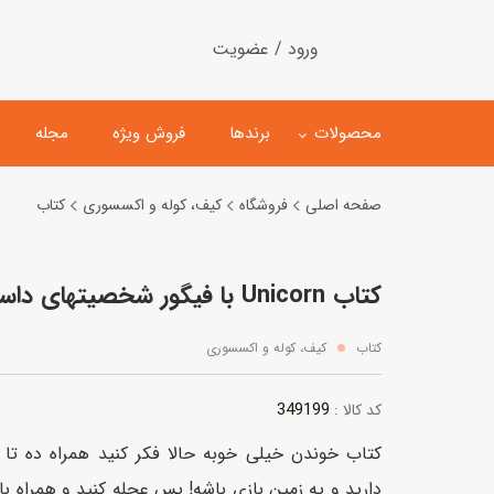
ورود / عضویت
محصولات
برندها
فروش ویژه
مجله
صفحه اصلی
فروشگاه
کیف، کوله و اکسسوری
کتاب
لگو
ماشین کنترلی
کتاب Unicorn با فیگور شخصیتهای داستان
اسباب‌بازی‌ ساختنی
ماشین مدل و کلکسیونی
کیت و کاردستی
پیست و ست ماشین بازی
کتاب
کیف، کوله و اکسسوری
اسباب‌بازی‌ مگنتی
ماشین اسباب بازی
349199
کد کالا :
ربات و اسباب‌بازیهای عملکر
کتاب خوندن خیلی خوبه حالا فکر کنید همراه ده 
هلیکوپتر و هواپیما
دارید و یه زمین بازی باشه! پس عجله کنید و همراه با