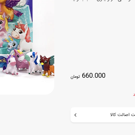
اسب
سور
پازل
کیف و کوله پشتی
ست
برد گیم
چمدان کودک
لوا
لوازم هنر و نقاشی
قمقمه و ظرف غذا
علم و سرگرمی
جامدادی
کتاب
کیف پول
660.000
تومان
د
 اصالت کالا