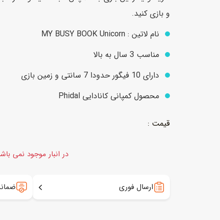
و بازی کنید.
نام لاتین : MY BUSY BOOK Unicorn
عروسک
اکشن فیگور و شخصیت
مناسب 3 سال به بالا
خانه و لوازم عروسک
حیوانات مینیاتوری
عروسک پولیشی
لباس و ماسک
دارای 10 فیگور حدودا 7 سانتی و زمین بازی
عروسک مینیاتوری
محصول کمپانی کانادایی Phidal
لوازم گریم و آرایش کودک
در انبار موجود نمی باش
ارسال فوری
ضمانت