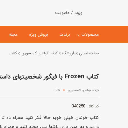
ورود / عضویت
محصولات
برندها
فروش ویژه
مجله
صفحه اصلی
فروشگاه
کیف، کوله و اکسسوری
کتاب
لگو
ماشین کنترلی
کتاب Frozen با فیگور شخصیتهای داستان
اسباب‌بازی‌ ساختنی
ماشین مدل و کلکسیونی
کیت و کاردستی
پیست و ست ماشین بازی
کیف، کوله و اکسسوری
کتاب
اسباب‌بازی‌ مگنتی
ماشین اسباب بازی
349250
کد کالا :
ربات و اسباب‌بازیهای عملکر
کتاب خوندن خیلی خوبه حالا فکر کنید همراه ده 
هلیکوپتر و هواپیما
دارید و یه زمین بازی باشه! پس عجله کنید و همراه با