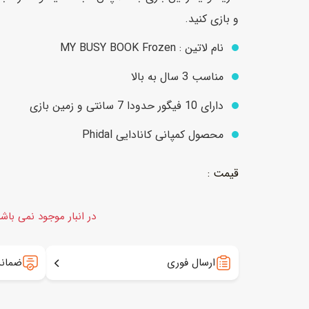
و بازی کنید.
نام لاتین : MY BUSY BOOK Frozen
عروسک
اکشن فیگور و شخصیت
مناسب 3 سال به بالا
خانه و لوازم عروسک
حیوانات مینیاتوری
عروسک پولیشی
لباس و ماسک
دارای 10 فیگور حدودا 7 سانتی و زمین بازی
عروسک مینیاتوری
محصول کمپانی کانادایی Phidal
لوازم گریم و آرایش کودک
در انبار موجود نمی باش
ارسال فوری
ضمانت