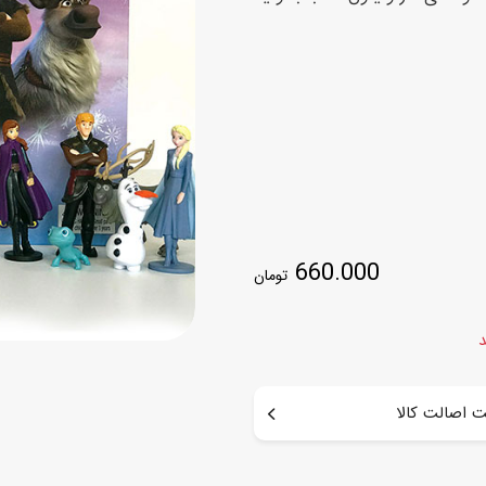
اسب
سور
پازل
کیف و کوله پشتی
ست
برد گیم
چمدان کودک
لوا
لوازم هنر و نقاشی
قمقمه و ظرف غذا
علم و سرگرمی
جامدادی
کتاب
کیف پول
660.000
تومان
د
 اصالت کالا