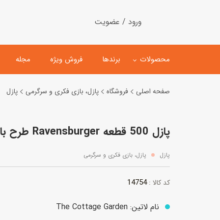
ورود / عضویت
محصولات
برندها
فروش ویژه
مجله
صفحه اصلی
فروشگاه
پازل، بازی فکری و سرگرمی
پازل
لگو
ماشین کنترلی
پازل 500 قطعه Ravensburger طرح باغ گل 4
اسباب‌بازی‌ ساختنی
ماشین مدل و کلکسیونی
کیت و کاردستی
پیست و ست ماشین بازی
پازل
پازل، بازی فکری و سرگرمی
اسباب‌بازی‌ مگنتی
ماشین اسباب بازی
14754
کد کالا :
ربات و اسباب‌بازیهای عملکر
هلیکوپتر و هواپیما
نام لاتین: The Cottage Garden