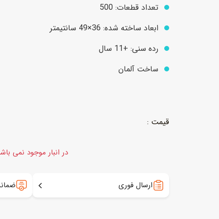
تعداد قطعات: 500
ابعاد ساخته شده: 36×49 سانتیمتر
عروسک
اکشن فیگور و شخصیت
رده سنی: +11 سال
خانه و لوازم عروسک
حیوانات مینیاتوری
ساخت آلمان
عروسک پولیشی
لباس و ماسک
عروسک مینیاتوری
لوازم گریم و آرایش کودک
در انبار موجود نمی باش
ارسال فوری
ضمانت