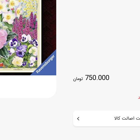
اسب
سور
پازل
کیف و کوله پشتی
ست
برد گیم
چمدان کودک
لوا
لوازم هنر و نقاشی
قمقمه و ظرف غذا
علم و سرگرمی
جامدادی
کتاب
کیف پول
750.000
تومان
د
 اصالت کالا