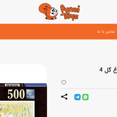
تماس با ما
تفنگ و لوازم مبارزه
دوچرخه
اسب
تفنگ آبپاش
اسکوتر
پو
ست بازی جنگی
لوپ‌کار و سه چرخه
سی
توپ و وسایل بازی
دی
بازی های آبی
اسباب بازی بادی