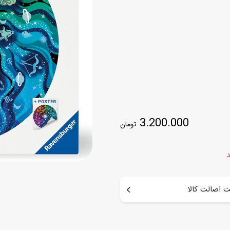
اسب
سور
پازل
کیف و کوله پشتی
ست
برد گیم
چمدان کودک
لوا
لوازم هنر و نقاشی
قمقمه و ظرف غذا
علم و سرگرمی
جامدادی
کتاب
کیف پول
3.200.000
تومان
د
 اصالت کالا