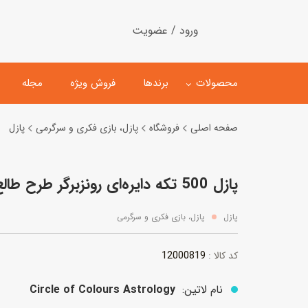
ورود / عضویت
محصولات
برندها
فروش ویژه
مجله
صفحه اصلی
فروشگاه
پازل، بازی فکری و سرگرمی
پازل
لگو
ماشین کنترلی
پازل 500 تکه دایره‌ای رونزبرگر طرح طالع بینی
اسباب‌بازی‌ ساختنی
ماشین مدل و کلکسیونی
کیت و کاردستی
پیست و ست ماشین بازی
پازل
پازل، بازی فکری و سرگرمی
اسباب‌بازی‌ مگنتی
ماشین اسباب بازی
12000819
کد کالا :
ربات و اسباب‌بازیهای عملکر
هلیکوپتر و هواپیما
نام لاتین:
Circle of Colours Astrology