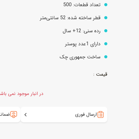
تعداد قطعات: 500
قطر ساخته شده: 52 سانتی‌متر
عروسک
اکشن فیگور و شخصیت
رده سنی: 12+ سال
خانه و لوازم عروسک
حیوانات مینیاتوری
دارای 1عدد پوستر
عروسک پولیشی
لباس و ماسک
ساخت جمهوری چک
عروسک مینیاتوری
لوازم گریم و آرایش کودک
در انبار موجود نمی باش
ارسال فوری
ضمانت