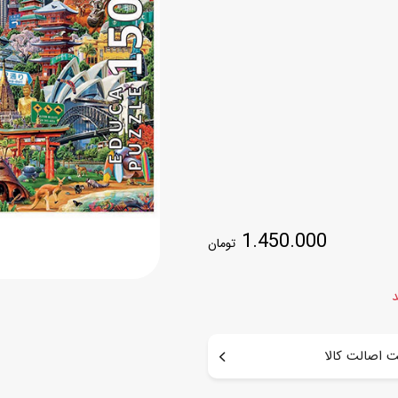
اسب
سور
پازل
کیف و کوله پشتی
ست
برد گیم
چمدان کودک
لوا
لوازم هنر و نقاشی
قمقمه و ظرف غذا
علم و سرگرمی
جامدادی
کتاب
کیف پول
1.450.000
تومان
د
 اصالت کالا