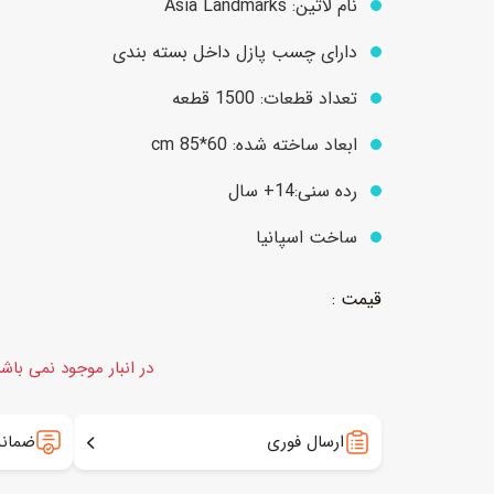
نام لاتین: Asia Landmarks
دارای چسب پازل داخل بسته بندی
عروسک
اکشن فیگور و شخصیت
تعداد قطعات: 1500 قطعه
خانه و لوازم عروسک
حیوانات مینیاتوری
ابعاد ساخته شده: 60*cm 85
عروسک پولیشی
لباس و ماسک
رده سنی:14+ سال
عروسک مینیاتوری
ساخت اسپانیا
لوازم گریم و آرایش کودک
در انبار موجود نمی باش
ارسال فوری
ضمانت