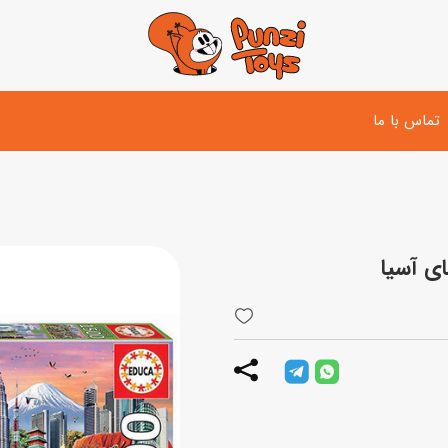
تماس با ما
تفنگ و لوازم مبارزه
دوچرخه
اسب
تفنگ آبپاش
اسکوتر
پو
ست بازی جنگی
لوپ‌کار و سه چرخه
سی
توپ و وسایل بازی
دی
بازی های آبی
اسباب بازی بادی