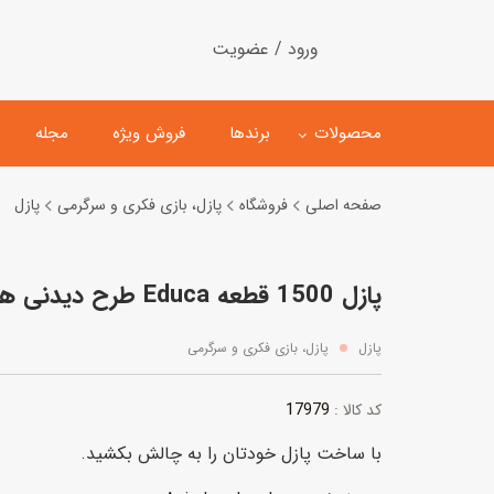
ورود / عضویت
محصولات
برندها
فروش ویژه
مجله
صفحه اصلی
فروشگاه
پازل، بازی فکری و سرگرمی
پازل
لگو
ماشین کنترلی
پازل 1500 قطعه Educa طرح دیدنی های آسیا
اسباب‌بازی‌ ساختنی
ماشین مدل و کلکسیونی
کیت و کاردستی
پیست و ست ماشین بازی
پازل
پازل، بازی فکری و سرگرمی
اسباب‌بازی‌ مگنتی
ماشین اسباب بازی
17979
کد کالا :
ربات و اسباب‌بازیهای عملکر
با ساخت پازل خودتان را به چالش بکشید.
هلیکوپتر و هواپیما