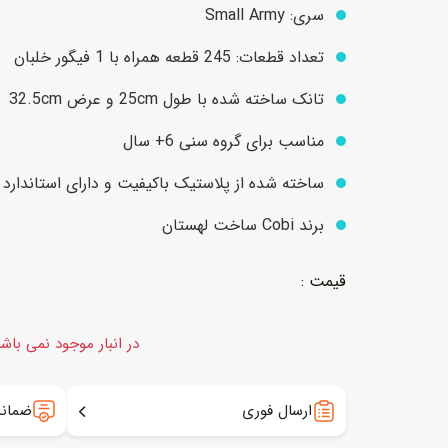
سری: Small Army
تعداد قطعات: 245 قطعه همراه با 1 فیگور خلبان
عروسک
اکشن فیگور و شخصیت
تانک ساخته شده با طول 25cm و عرض 32.5cm
خانه و لوازم عروسک
حیوانات مینیاتوری
مناسب برای گروه سنی 6+ سال
عروسک پولیشی
لباس و ماسک
ساخته شده از پلاستیک باکیفیت و دارای استاندارد ارو
عروسک مینیاتوری
برند Cobi ساخت لهستان
لوازم گریم و آرایش کودک
در انبار موجود نمی باش
ارسال فوری
ضمانت