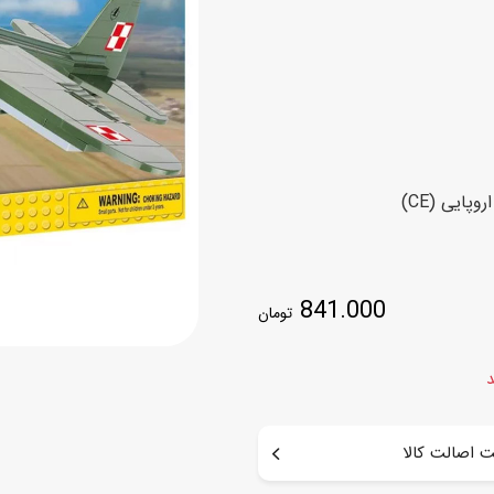
اسب
سور
پازل
کیف و کوله پشتی
ست
برد گیم
چمدان کودک
لوا
لوازم هنر و نقاشی
قمقمه و ظرف غذا
پایی (CE)
علم و سرگرمی
جامدادی
کتاب
کیف پول
841.000
تومان
د
 اصالت کالا