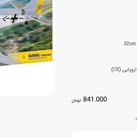
اسب
سور
پازل
کیف و کوله پشتی
ست
برد گیم
چمدان کودک
لوا
لوازم هنر و نقاشی
قمقمه و ظرف غذا
علم و سرگرمی
جامدادی
کتاب
کیف پول
پایی (CE)
841.000
تومان
د