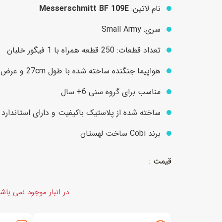
نام لاتین:
Messerschmitt BF 109E
سری: Small Army
عروسک
اکشن فیگور و شخصیت
تعداد قطعات: 250 قطعه همراه با 1 فیگور خلبان
خانه و لوازم عروسک
حیوانات مینیاتوری
هواپیما جنگنده ساخته شده با طول 27cm و عرض 32cm
عروسک پولیشی
لباس و ماسک
مناسب برای گروه سنی 6+ سال
عروسک مینیاتوری
لوازم گریم و آرایش کودک
ساخته شده از پلاستیک باکیفیت و دارای استاندارد ارو
برند Cobi ساخت لهستان
در انبار موجود نمی باش