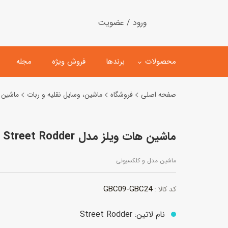
ورود / عضویت
محصولات
برندها
فروش ویژه
مجله
صفحه اصلی
فروشگاه
ماشین، وسایل نقلیه و ربات
ماشین 
لگو
ماشین کنترلی
ماشین هات ویلز مدل Street Rodder
اسباب‌بازی‌ ساختنی
ماشین مدل و کلکسیونی
کیت و کاردستی
پیست و ست ماشین بازی
ماشین مدل و کلکسیونی
اسباب‌بازی‌ مگنتی
ماشین اسباب بازی
GBC09-GBC24
کد کالا :
ربات و اسباب‌بازیهای عملکر
هلیکوپتر و هواپیما
نام لاتین: Street Rodder