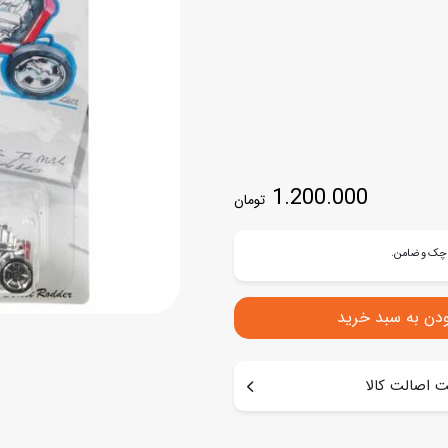
اسب
سور
پازل
کیف و کوله پشتی
ست
برد گیم
چمدان کودک
لوا
لوازم هنر و نقاشی
قمقمه و ظرف غذا
علم و سرگرمی
جامدادی
1.200.000
تومان
کتاب
کیف پول
ودن به سبد خرید
 اصالت کالا