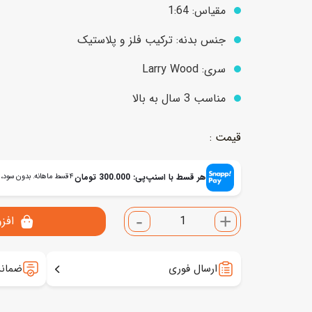
مقیاس: 1:64
جنس بدنه: ترکیب فلز و پلاستیک
عروسک
اکشن فیگور و شخصیت
سری: Larry Wood
خانه و لوازم عروسک
حیوانات مینیاتوری
مناسب 3 سال به بالا
عروسک پولیشی
لباس و ماسک
عروسک مینیاتوری
لوازم گریم و آرایش کودک
هر قسط با اسنپ‌پی:
300.000
تومان
۴ قسط ماهانه. بدون سود، چک و ضامن.
-
+
افز
ارسال فوری
ضمانت