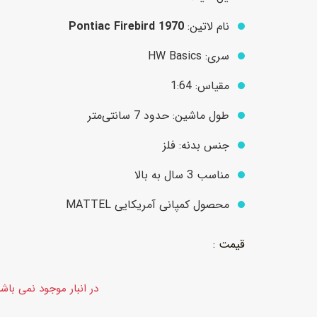
نام لاتین:
1970 Pontiac Firebird
عروسک
اکشن فیگور و شخصیت
سری: HW Basics
خانه و لوازم عروسک
حیوانات مینیاتوری
مقیاس: 1:64
عروسک پولیشی
لباس و ماسک
طول ماشین: حدود 7 سانتی‌متر
عروسک مینیاتوری
جنس بدنه: فلز
لوازم گریم و آرایش کودک
مناسب 3 سال به بالا
محصول کمپانی آمریکایی MATTEL
در انبار موجود نمی باش