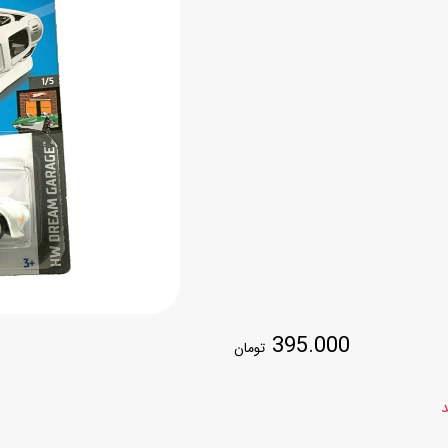
اسب
سور
پازل
کیف و کوله پشتی
ست
برد گیم
چمدان کودک
لوا
لوازم هنر و نقاشی
قمقمه و ظرف غذا
علم و سرگرمی
جامدادی
کتاب
کیف پول
395.000
تومان
د