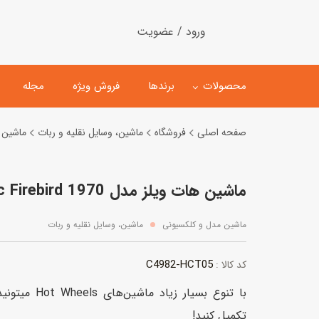
ورود / عضویت
محصولات
برندها
فروش ویژه
مجله
صفحه اصلی
فروشگاه
ماشین، وسایل نقلیه و ربات
ماشین 
لگو
ماشین کنترلی
ماشین هات ویلز مدل 1970 Pontiac Firebird
اسباب‌بازی‌ ساختنی
ماشین مدل و کلکسیونی
کیت و کاردستی
پیست و ست ماشین بازی
ماشین مدل و کلکسیونی
ماشین، وسایل نقلیه و ربات
اسباب‌بازی‌ مگنتی
ماشین اسباب بازی
C4982-HCT05
کد کالا :
ربات و اسباب‌بازیهای عملکر
با تنوع بسیار 
هلیکوپتر و هواپیما
تکمیل کنید!