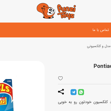
تماس با ما
مدل و کلکسیونی
تفنگ و لوازم مبارزه
دوچرخه
اسب
تفنگ آبپاش
اسکوتر
پو
ست بازی جنگی
لوپ‌کار و سه چرخه
سی
توپ و وسایل بازی
دی
بازی های آبی
زیاد ماشین‌های Hot Wheels میتونید کلکسیون خودتون رو به خوبی
اسباب بازی بادی