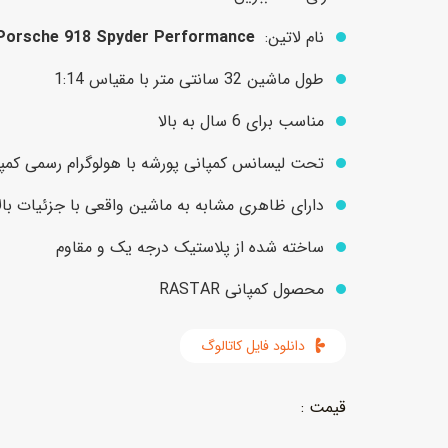
نام لاتین:
Porsche 918 Spyder Performance
عروسک
اکشن فیگور و شخصیت
طول ماشین 32 سانتی متر با مقیاس 1:14
خانه و لوازم عروسک
حیوانات مینیاتوری
مناسب برای 6 سال به بالا
عروسک پولیشی
لباس و ماسک
تحت لیسانس کمپانی پورشه با هولوگرام رسمی کمپ
عروسک مینیاتوری
دارای ظاهری مشابه به ماشین واقعی با جزئیات بالا
لوازم گریم و آرایش کودک
ساخته شده از پلاستیک درجه یک و مقاوم
محصول کمپانی RASTAR
دانلود فایل کاتالوگ