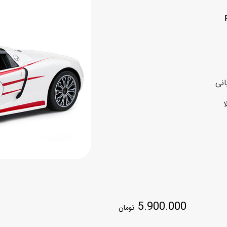
اسب
سور
پازل
کیف و کوله پشتی
ست
برد گیم
چمدان کودک
لوا
لوازم هنر و نقاشی
قمقمه و ظرف غذا
انی
علم و سرگرمی
جامدادی
کتاب
کیف پول
5.900.000
تومان