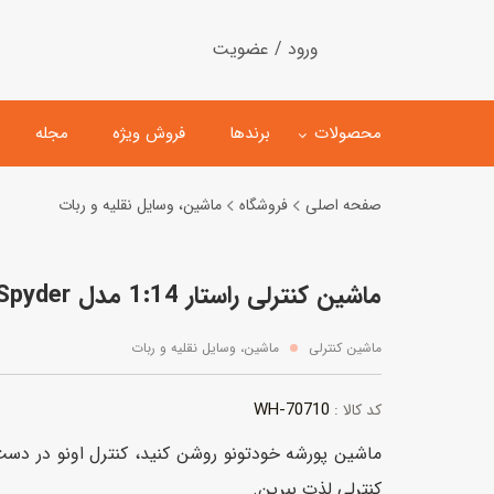
ورود / عضویت
محصولات
برندها
فروش ویژه
مجله
صفحه اصلی
فروشگاه
ماشین، وسایل نقلیه و ربات
لگو
ماشین کنترلی
ماشین کنترلی راستار 1:14 مدل Porsche 918 Spyder سفید
اسباب‌بازی‌ ساختنی
ماشین مدل و کلکسیونی
کیت و کاردستی
پیست و ست ماشین بازی
ماشین کنترلی
ماشین، وسایل نقلیه و ربات
اسباب‌بازی‌ مگنتی
ماشین اسباب بازی
WH-70710
کد کالا :
ربات و اسباب‌بازیهای عملکر
ماشین پورشه خودتونو روشن کنید، کنترل اونو در دست 
هلیکوپتر و هواپیما
کنترلی لذت ببرین.