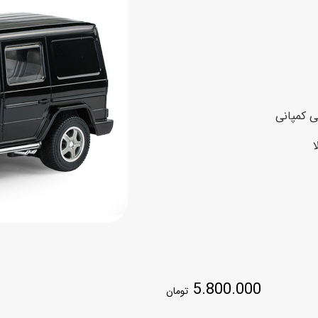
اسب
سور
پازل
کیف و کوله پشتی
ست
برد گیم
چمدان کودک
لوا
لوازم هنر و نقاشی
قمقمه و ظرف غذا
 کمپانی
علم و سرگرمی
جامدادی
کتاب
کیف پول
5.800.000
تومان