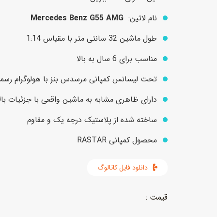
نام لاتین:
Mercedes Benz G55 AMG
عروسک
اکشن فیگور و شخصیت
طول ماشین 32 سانتی متر با مقیاس 1:14
خانه و لوازم عروسک
حیوانات مینیاتوری
مناسب برای 6 سال به بالا
عروسک پولیشی
لباس و ماسک
تحت لیسانس کمپانی مرسدس بنز با هولوگرام رسمی
عروسک مینیاتوری
دارای ظاهری مشابه به ماشین واقعی با جزئیات بالا
لوازم گریم و آرایش کودک
ساخته شده از پلاستیک درجه یک و مقاوم
محصول کمپانی RASTAR
دانلود فایل کاتالوگ